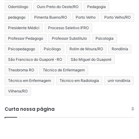
Odontólogo
Ouro Preto do Oeste/RO
Pedagogia
pedagogo
Pimenta Bueno/RO
Porto Velho
Porto Velho/RO
Presidente Médici
Processo Seletivo IFRO
Professor Pedagogo
Professor Substituto
Psicologia
Psicopedagogo
Psicólogo
Rolim de Moura/RO
Rondônia
São Francisco do Guaporé -RO
São Miguel do Guaporé
Theobroma RO
Técnico de Enfermagem
Técnico em Enfermagem
Técnico em Radiologia
unir rondônia
Vilhena/RO
Curta nossa página