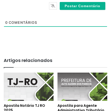
e
0
COMENTÁRIOS
Artigos relacionados
Apostila Notário TJ RO
Apostila para Agente
2025
Administrativo Tributário