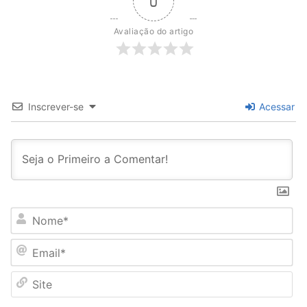
0
Avaliação do artigo
Inscrever-se
Acessar
N
o
m
E
e
m
*
a
S
i
i
l
t
*