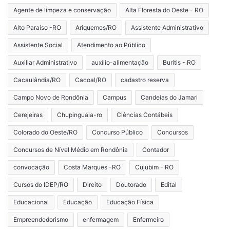
Agente de limpeza e conservação
Alta Floresta do Oeste - RO
Alto Paraíso -RO
Ariquemes/RO
Assistente Administrativo
Assistente Social
Atendimento ao Público
Auxiliar Administrativo
auxílio-alimentação
Buritis - RO
Cacaulândia/RO
Cacoal/RO
cadastro reserva
Campo Novo de Rondônia
Campus
Candeias do Jamari
Cerejeiras
Chupinguaia-ro
Ciências Contábeis
Colorado do Oeste/RO
Concurso Público
Concursos
Concursos de Nível Médio em Rondônia
Contador
convocação
Costa Marques -RO
Cujubim - RO
Cursos do IDEP/RO
Direito
Doutorado
Edital
Educacional
Educação
Educação Física
Empreendedorismo
enfermagem
Enfermeiro