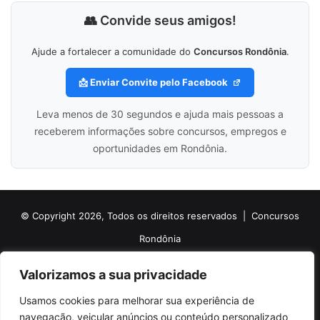
👥 Convide seus amigos!
Ajude a fortalecer a comunidade do
Concursos Rondônia
.
📩 Enviar Convite pelo Facebook
Leva menos de 30 segundos e ajuda mais pessoas a
receberem informações sobre concursos, empregos e
oportunidades em Rondônia.
© Copyright 2026, Todos os direitos reservados |
Concursos
Rondônia
Politica de Cookies
Politica de Privacidade e Termos de Uso
Valorizamos a sua privacidade
Sobre o Concursos Rondônia
Newsletter
Usamos cookies para melhorar sua experiência de
Siga nossas redes sociais
Web Stories
Anuncie
Contato
navegação, veicular anúncios ou conteúdo personalizado