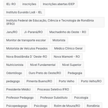
IEL-RO
inscrições
Inscrições abertas IDEP
Instituto Euvaldo Lodi - IEL
Instituto Federal de Educação, Ciência e Tecnologia de Rondônia
(IFRO)
Jaru/RO
Ji-Paraná/RO
Machadinho do Oeste - RO
Monitor de transporte escolar
Motorista
Motorista de Veículos Pesados
Médico Clínico Geral
Nova Brasilândia D´Oeste-RO
Nova Mamoré - RO
Nutricionista
Nível Fundamental
Nível Superior
Odontólogo
Ouro Preto do Oeste/RO
Pedagogia
pedagogo
Pimenta Bueno/RO
Porto Velho
Porto Velho/RO
Presidente Médici
Processo Seletivo IFRO
Professor Pedagogo
Professor Substituto
Psicologia
Psicopedagogo
Psicólogo
Rolim de Moura/RO
Rondônia