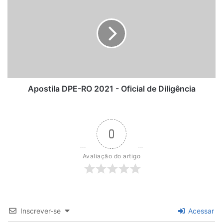
Trânsito
DPE-
RO
2021
-
Oficial
de
Diligência
Apostila DPE-RO 2021 - Oficial de Diligência
0
Avaliação do artigo
Inscrever-se
Acessar