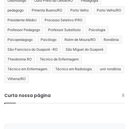
Odontólogo
Ouro Preto do Oeste/RO
Pedagogia
pedagogo
Pimenta Bueno/RO
Porto Velho
Porto Velho/RO
Presidente Médici
Processo Seletivo IFRO
Professor Pedagogo
Professor Substituto
Psicologia
Psicopedagogo
Psicólogo
Rolim de Moura/RO
Rondônia
São Francisco do Guaporé -RO
São Miguel do Guaporé
Theobroma RO
Técnico de Enfermagem
Técnico em Enfermagem
Técnico em Radiologia
unir rondônia
Vilhena/RO
Curta nossa página