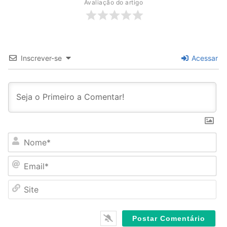
Avaliação do artigo
Inscrever-se
Acessar
N
o
m
E
e
m
*
a
S
i
i
l
t
*
e