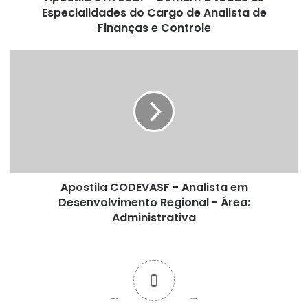
Cargo
Especialidades do Cargo de Analista de
de
Finanças e Controle
Analista
de
Apostila
Finanças
CODEVASF
e
-
Controle
Analista
em
Desenvolvimento
Regional
-
Área:
Apostila CODEVASF - Analista em
Administrativa
Desenvolvimento Regional - Área:
Administrativa
0