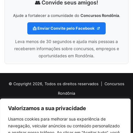
👥 Convide seus amigos!
Ajude a fortalecer a comunidade do
Concursos Rondônia
.
📩 Enviar Convite pelo Facebook
Leva menos de 30 segundos e ajuda mais pessoas a
receberem informações sobre concursos, empregos e
oportunidades em Rondônia.
© Copyright 2026, Todos os direitos reservados |
Concursos
Rondônia
Politica de Cookies
Politica de Privacidade e Termos de Uso
Valorizamos a sua privacidade
Sobre o Concursos Rondônia
Newsletter
Usamos cookies para melhorar sua experiência de
Siga nossas redes sociais
Web Stories
Anuncie
Contato
navegação, veicular anúncios ou conteúdo personalizado
e analisar nosso tráfego. Ao clicar em “Aceitar tudo”, você