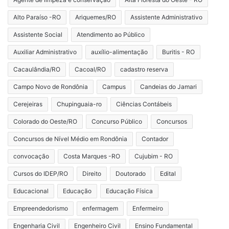
Alto Paraíso -RO
Ariquemes/RO
Assistente Administrativo
Assistente Social
Atendimento ao Público
Auxiliar Administrativo
auxílio-alimentação
Buritis - RO
Cacaulândia/RO
Cacoal/RO
cadastro reserva
Campo Novo de Rondônia
Campus
Candeias do Jamari
Cerejeiras
Chupinguaia-ro
Ciências Contábeis
Colorado do Oeste/RO
Concurso Público
Concursos
Concursos de Nível Médio em Rondônia
Contador
convocação
Costa Marques -RO
Cujubim - RO
Cursos do IDEP/RO
Direito
Doutorado
Edital
Educacional
Educação
Educação Física
Empreendedorismo
enfermagem
Enfermeiro
Engenharia Civil
Engenheiro Civil
Ensino Fundamental