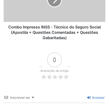
Técnico
do
Seguro
Social
(Apostila
+
Combo Impresso INSS - Técnico do Seguro Social
Questões
(Apostila + Questões Comentadas + Questões
Comentadas
Gabaritadas)
+
Questões
Gabaritadas)
0
Avaliação do artigo
Inscrever-se
Acessar