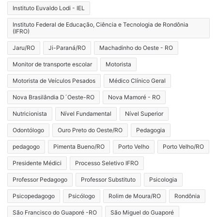
Instituto Euvaldo Lodi - IEL
Instituto Federal de Educação, Ciência e Tecnologia de Rondônia
(IFRO)
Jaru/RO
Ji-Paraná/RO
Machadinho do Oeste - RO
Monitor de transporte escolar
Motorista
Motorista de Veículos Pesados
Médico Clínico Geral
Nova Brasilândia D´Oeste-RO
Nova Mamoré - RO
Nutricionista
Nível Fundamental
Nível Superior
Odontólogo
Ouro Preto do Oeste/RO
Pedagogia
pedagogo
Pimenta Bueno/RO
Porto Velho
Porto Velho/RO
Presidente Médici
Processo Seletivo IFRO
Professor Pedagogo
Professor Substituto
Psicologia
Psicopedagogo
Psicólogo
Rolim de Moura/RO
Rondônia
São Francisco do Guaporé -RO
São Miguel do Guaporé