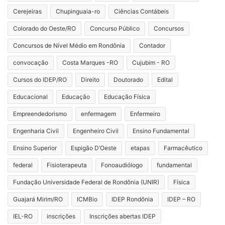
Cerejeiras
Chupinguaia-ro
Ciências Contábeis
Colorado do Oeste/RO
Concurso Público
Concursos
Concursos de Nível Médio em Rondônia
Contador
convocação
Costa Marques -RO
Cujubim - RO
Cursos do IDEP/RO
Direito
Doutorado
Edital
Educacional
Educação
Educação Física
Empreendedorismo
enfermagem
Enfermeiro
Engenharia Civil
Engenheiro Civil
Ensino Fundamental
Ensino Superior
Espigão D’Oeste
etapas
Farmacêutico
federal
Fisioterapeuta
Fonoaudiólogo
fundamental
Fundação Universidade Federal de Rondônia (UNIR)
Física
Guajará Mirim/RO
ICMBio
IDEP Rondônia
IDEP – RO
IEL-RO
inscrições
Inscrições abertas IDEP