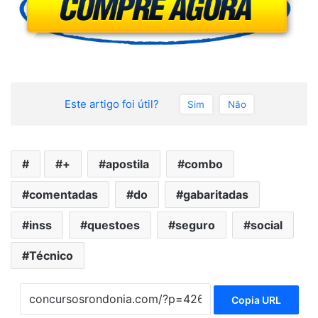
Este artigo foi útil?
Sim
Não
+
apostila
combo
comentadas
do
gabaritadas
inss
questoes
seguro
social
Técnico
Copia URL