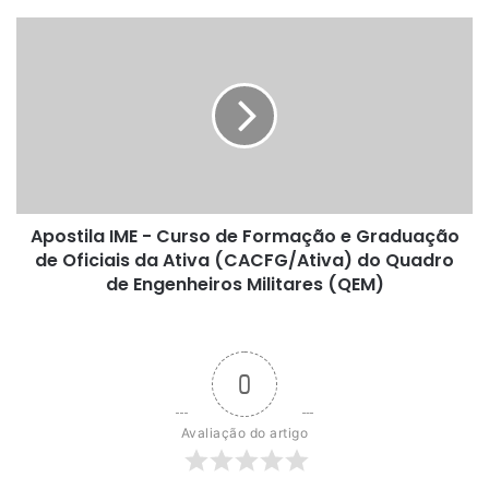
Apostila
IME
-
Curso
de
Formação
e
Graduação
de
Apostila IME - Curso de Formação e Graduação
Oficiais
da
de Oficiais da Ativa (CACFG/Ativa) do Quadro
Ativa
de Engenheiros Militares (QEM)
(CACFG/Ativa)
do
Quadro
de
0
Engenheiros
Militares
Avaliação do artigo
(QEM)