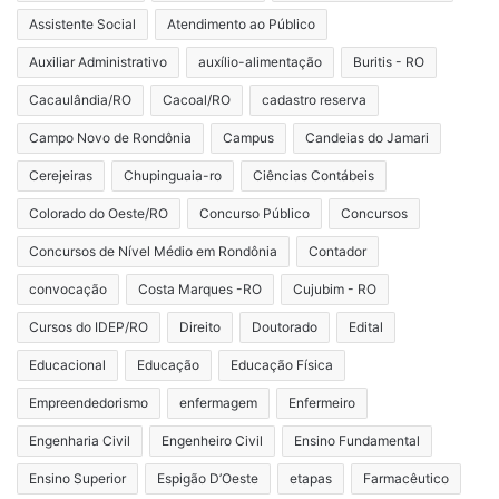
Assistente Social
Atendimento ao Público
Auxiliar Administrativo
auxílio-alimentação
Buritis - RO
Cacaulândia/RO
Cacoal/RO
cadastro reserva
Campo Novo de Rondônia
Campus
Candeias do Jamari
Cerejeiras
Chupinguaia-ro
Ciências Contábeis
Colorado do Oeste/RO
Concurso Público
Concursos
Concursos de Nível Médio em Rondônia
Contador
convocação
Costa Marques -RO
Cujubim - RO
Cursos do IDEP/RO
Direito
Doutorado
Edital
Educacional
Educação
Educação Física
Empreendedorismo
enfermagem
Enfermeiro
Engenharia Civil
Engenheiro Civil
Ensino Fundamental
Ensino Superior
Espigão D’Oeste
etapas
Farmacêutico