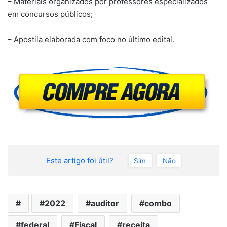
– Materiais organizados por professores especializados
em concursos públicos;
– Apostila elaborada com foco no último edital.
Este artigo foi útil?
Sim
Não
2022
auditor
combo
federal
Fiscal
receita