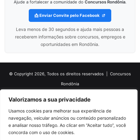
Ajude a fortalecer a comunidade do
Concursos Rondônia
.
📩 Enviar Convite pelo Facebook
Leva menos de 30 segundos e ajuda mais pessoas a
receberem informações sobre concursos, empregos e
oportunidades em Rondônia.
© Copyright 2026, Todos os direitos reservados |
Concursos
Rondônia
Politica de Cookies
Politica de Privacidade e Termos de Uso
Valorizamos a sua privacidade
Sobre o Concursos Rondônia
Newsletter
Usamos cookies para melhorar sua experiência de
Siga nossas redes sociais
Web Stories
Anuncie
Contato
navegação, veicular anúncios ou conteúdo personalizado
e analisar nosso tráfego. Ao clicar em “Aceitar tudo”, você
Facebook
X
Pinterest
Linkedin
YouTube
Instagram
Telegram
TikTok
concorda com o uso de cookies.