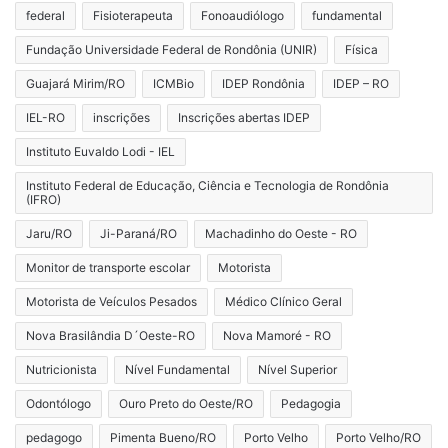
federal
Fisioterapeuta
Fonoaudiólogo
fundamental
Fundação Universidade Federal de Rondônia (UNIR)
Física
Guajará Mirim/RO
ICMBio
IDEP Rondônia
IDEP – RO
IEL-RO
inscrições
Inscrições abertas IDEP
Instituto Euvaldo Lodi - IEL
Instituto Federal de Educação, Ciência e Tecnologia de Rondônia
(IFRO)
Jaru/RO
Ji-Paraná/RO
Machadinho do Oeste - RO
Monitor de transporte escolar
Motorista
Motorista de Veículos Pesados
Médico Clínico Geral
Nova Brasilândia D´Oeste-RO
Nova Mamoré - RO
Nutricionista
Nível Fundamental
Nível Superior
Odontólogo
Ouro Preto do Oeste/RO
Pedagogia
pedagogo
Pimenta Bueno/RO
Porto Velho
Porto Velho/RO