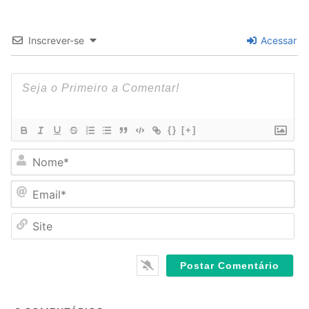
Inscrever-se
Acessar
{}
[+]
N
o
m
E
e
m
*
a
S
i
i
l
t
*
e