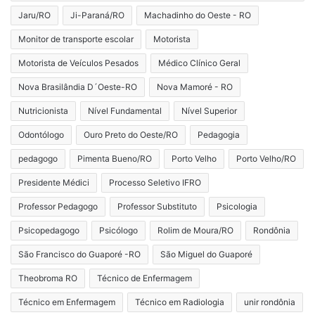
Jaru/RO
Ji-Paraná/RO
Machadinho do Oeste - RO
Monitor de transporte escolar
Motorista
Motorista de Veículos Pesados
Médico Clínico Geral
Nova Brasilândia D´Oeste-RO
Nova Mamoré - RO
Nutricionista
Nível Fundamental
Nível Superior
Odontólogo
Ouro Preto do Oeste/RO
Pedagogia
pedagogo
Pimenta Bueno/RO
Porto Velho
Porto Velho/RO
Presidente Médici
Processo Seletivo IFRO
Professor Pedagogo
Professor Substituto
Psicologia
Psicopedagogo
Psicólogo
Rolim de Moura/RO
Rondônia
São Francisco do Guaporé -RO
São Miguel do Guaporé
Theobroma RO
Técnico de Enfermagem
Técnico em Enfermagem
Técnico em Radiologia
unir rondônia