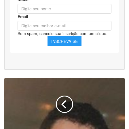
IFRO
abre
Processo
Seletivo
para
seleção
de
Professor