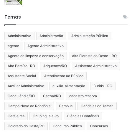
Temas
Administrativo
Administração
Administração Pública
agente
Agente Administrativo
Agente de limpeza e conservação
Alta Floresta do Oeste - RO
Alto Paraíso -RO
Ariquemes/RO
Assistente Administrativo
Assistente Social
Atendimento ao Público
Auxiliar Administrativo
auxílio-alimentação
Buritis - RO
Cacaulândia/RO
Cacoal/RO
cadastro reserva
Campo Novo de Rondônia
Campus
Candeias do Jamari
Cerejeiras
Chupinguaia-ro
Ciências Contábeis
Colorado do Oeste/RO
Concurso Público
Concursos