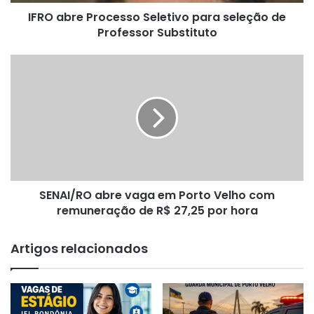
Substituto
IFRO abre Processo Seletivo para seleção de
Professor Substituto
SENAI/RO
abre
vaga
em
Porto
Velho
com
remuneração
de
SENAI/RO abre vaga em Porto Velho com
R$
27,25
remuneração de R$ 27,25 por hora
por
hora
Artigos relacionados