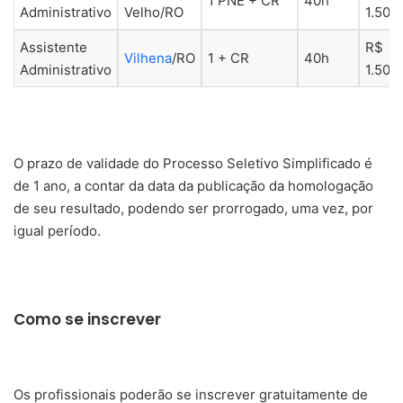
1 PNE + CR
40h
Administrativo
Velho/RO
1.508
Assistente
R$
Vilhena
/RO
1 + CR
40h
Administrativo
1.508
O prazo de validade do Processo Seletivo Simplificado é
de 1 ano, a contar da data da publicação da homologação
de seu resultado, podendo ser prorrogado, uma vez, por
igual período.
Como se inscrever
Os profissionais poderão se inscrever gratuitamente de