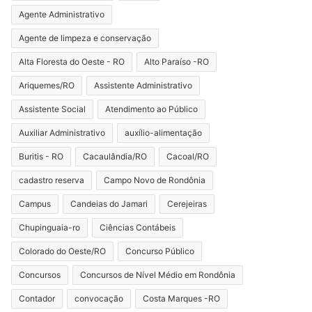
Agente Administrativo
Agente de limpeza e conservação
Alta Floresta do Oeste - RO
Alto Paraíso -RO
Ariquemes/RO
Assistente Administrativo
Assistente Social
Atendimento ao Público
Auxiliar Administrativo
auxílio-alimentação
Buritis - RO
Cacaulândia/RO
Cacoal/RO
cadastro reserva
Campo Novo de Rondônia
Campus
Candeias do Jamari
Cerejeiras
Chupinguaia-ro
Ciências Contábeis
Colorado do Oeste/RO
Concurso Público
Concursos
Concursos de Nível Médio em Rondônia
Contador
convocação
Costa Marques -RO