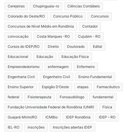
Cerejeiras
Chupinguaia-ro
Ciências Contábeis
Colorado do Oeste/RO
Concurso Público
Concursos
Concursos de Nível Médio em Rondônia
Contador
convocação
Costa Marques -RO
Cujubim - RO
Cursos do IDEP/RO
Direito
Doutorado
Edital
Educacional
Educação
Educação Física
Empreendedorismo
enfermagem
Enfermeiro
Engenharia Civil
Engenheiro Civil
Ensino Fundamental
Ensino Superior
Espigão D’Oeste
etapas
Farmacêutico
federal
Fisioterapeuta
Fonoaudiólogo
fundamental
Fundação Universidade Federal de Rondônia (UNIR)
Física
Guajará Mirim/RO
ICMBio
IDEP Rondônia
IDEP – RO
IEL-RO
inscrições
Inscrições abertas IDEP