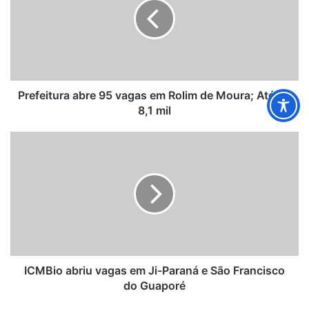
vagas
em
Rolim
de
Moura;
Até
R$
Prefeitura abre 95 vagas em Rolim de Moura; Até R$
8,1
8,1 mil
mil
ICMBio
abriu
vagas
em
Ji-
Paraná
e
São
Francisco
do
ICMBio abriu vagas em Ji-Paraná e São Francisco
Guaporé
do Guaporé