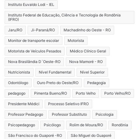
Instituto Euvaldo Lodi - IEL
Instituto Federal de Educação, Ciência e Tecnologia de Rondônia
(IFRO)
Jaru/RO
Ji-Paraná/RO
Machadinho do Oeste - RO
Monitor de transporte escolar
Motorista
Motorista de Veículos Pesados
Médico Clínico Geral
Nova Brasilândia D´Oeste-RO
Nova Mamoré - RO
Nutricionista
Nível Fundamental
Nível Superior
Odontólogo
Ouro Preto do Oeste/RO
Pedagogia
pedagogo
Pimenta Bueno/RO
Porto Velho
Porto Velho/RO
Presidente Médici
Processo Seletivo IFRO
Professor Pedagogo
Professor Substituto
Psicologia
Psicopedagogo
Psicólogo
Rolim de Moura/RO
Rondônia
São Francisco do Guaporé -RO
São Miguel do Guaporé