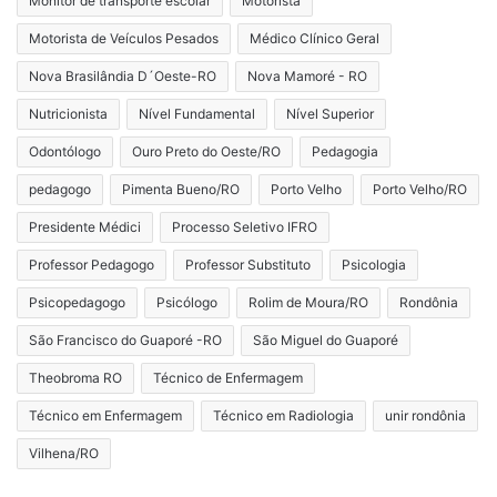
Monitor de transporte escolar
Motorista
Motorista de Veículos Pesados
Médico Clínico Geral
Nova Brasilândia D´Oeste-RO
Nova Mamoré - RO
Nutricionista
Nível Fundamental
Nível Superior
Odontólogo
Ouro Preto do Oeste/RO
Pedagogia
pedagogo
Pimenta Bueno/RO
Porto Velho
Porto Velho/RO
Presidente Médici
Processo Seletivo IFRO
Professor Pedagogo
Professor Substituto
Psicologia
Psicopedagogo
Psicólogo
Rolim de Moura/RO
Rondônia
São Francisco do Guaporé -RO
São Miguel do Guaporé
Theobroma RO
Técnico de Enfermagem
Técnico em Enfermagem
Técnico em Radiologia
unir rondônia
Vilhena/RO