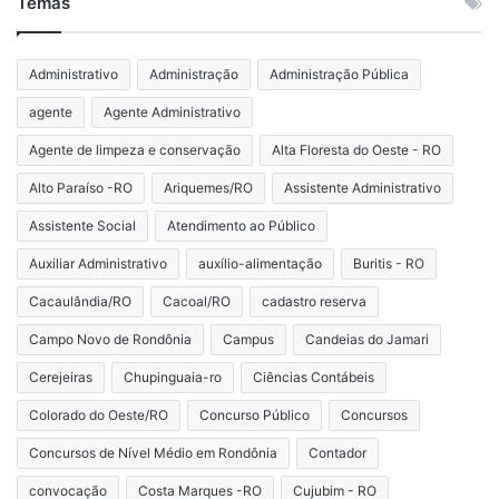
Temas
Administrativo
Administração
Administração Pública
agente
Agente Administrativo
Agente de limpeza e conservação
Alta Floresta do Oeste - RO
Alto Paraíso -RO
Ariquemes/RO
Assistente Administrativo
Assistente Social
Atendimento ao Público
Auxiliar Administrativo
auxílio-alimentação
Buritis - RO
Cacaulândia/RO
Cacoal/RO
cadastro reserva
Campo Novo de Rondônia
Campus
Candeias do Jamari
Cerejeiras
Chupinguaia-ro
Ciências Contábeis
Colorado do Oeste/RO
Concurso Público
Concursos
Concursos de Nível Médio em Rondônia
Contador
convocação
Costa Marques -RO
Cujubim - RO