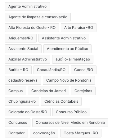
Agente Administrativo
Agente de limpeza e conservação
Alta Floresta do Oeste - RO
Alto Paraíso -RO
Ariquemes/RO
Assistente Administrativo
Assistente Social
Atendimento ao Público
Auxiliar Administrativo
auxílio-alimentação
Buritis - RO
Cacaulândia/RO
Cacoal/RO
cadastro reserva
Campo Novo de Rondônia
Campus
Candeias do Jamari
Cerejeiras
Chupinguaia-ro
Ciências Contábeis
Colorado do Oeste/RO
Concurso Público
Concursos
Concursos de Nível Médio em Rondônia
Contador
convocação
Costa Marques -RO