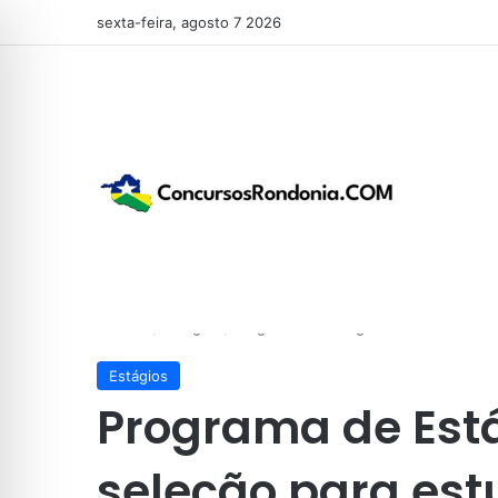
sexta-feira, agosto 7 2026
Início
/
Estágios
/
Programa de Estágio da Caixa abre s
Estágios
Programa de Está
seleção para es