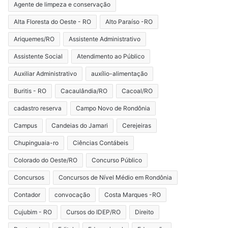
Agente de limpeza e conservação
Alta Floresta do Oeste - RO
Alto Paraíso -RO
Ariquemes/RO
Assistente Administrativo
Assistente Social
Atendimento ao Público
Auxiliar Administrativo
auxílio-alimentação
Buritis - RO
Cacaulândia/RO
Cacoal/RO
cadastro reserva
Campo Novo de Rondônia
Campus
Candeias do Jamari
Cerejeiras
Chupinguaia-ro
Ciências Contábeis
Colorado do Oeste/RO
Concurso Público
Concursos
Concursos de Nível Médio em Rondônia
Contador
convocação
Costa Marques -RO
Cujubim - RO
Cursos do IDEP/RO
Direito