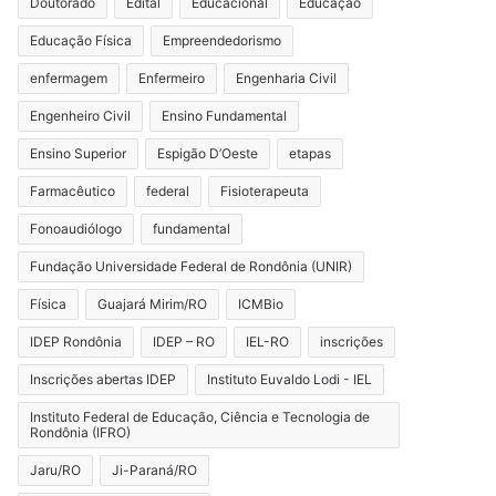
Doutorado
Edital
Educacional
Educação
Educação Física
Empreendedorismo
enfermagem
Enfermeiro
Engenharia Civil
Engenheiro Civil
Ensino Fundamental
Ensino Superior
Espigão D’Oeste
etapas
Farmacêutico
federal
Fisioterapeuta
Fonoaudiólogo
fundamental
Fundação Universidade Federal de Rondônia (UNIR)
Física
Guajará Mirim/RO
ICMBio
IDEP Rondônia
IDEP – RO
IEL-RO
inscrições
Inscrições abertas IDEP
Instituto Euvaldo Lodi - IEL
Instituto Federal de Educação, Ciência e Tecnologia de
Rondônia (IFRO)
Jaru/RO
Ji-Paraná/RO