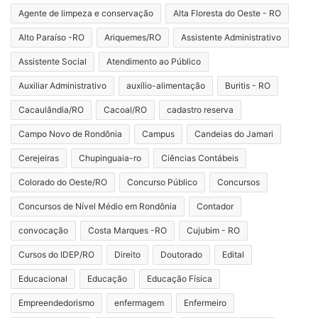
Agente de limpeza e conservação
Alta Floresta do Oeste - RO
Alto Paraíso -RO
Ariquemes/RO
Assistente Administrativo
Assistente Social
Atendimento ao Público
Auxiliar Administrativo
auxílio-alimentação
Buritis - RO
Cacaulândia/RO
Cacoal/RO
cadastro reserva
Campo Novo de Rondônia
Campus
Candeias do Jamari
Cerejeiras
Chupinguaia-ro
Ciências Contábeis
Colorado do Oeste/RO
Concurso Público
Concursos
Concursos de Nível Médio em Rondônia
Contador
convocação
Costa Marques -RO
Cujubim - RO
Cursos do IDEP/RO
Direito
Doutorado
Edital
Educacional
Educação
Educação Física
Empreendedorismo
enfermagem
Enfermeiro