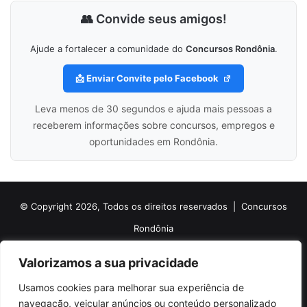
👥 Convide seus amigos!
Ajude a fortalecer a comunidade do
Concursos Rondônia
.
📩 Enviar Convite pelo Facebook
Leva menos de 30 segundos e ajuda mais pessoas a
receberem informações sobre concursos, empregos e
oportunidades em Rondônia.
© Copyright 2026, Todos os direitos reservados |
Concursos
Rondônia
Politica de Cookies
Politica de Privacidade e Termos de Uso
Valorizamos a sua privacidade
Sobre o Concursos Rondônia
Newsletter
Usamos cookies para melhorar sua experiência de
Siga nossas redes sociais
Web Stories
Anuncie
Contato
navegação, veicular anúncios ou conteúdo personalizado