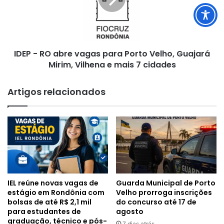
vagas
para
Porto
Velho,
Guajará
IDEP - RO abre vagas para Porto Velho, Guajará
Mirim,
Vilhena
Mirim, Vilhena e mais 7 cidades
e
mais
Artigos relacionados
7
cidades
IEL reúne novas vagas de
Guarda Municipal de Porto
estágio em Rondônia com
Velho prorroga inscrições
bolsas de até R$ 2,1 mil
do concurso até 17 de
para estudantes de
agosto
graduação, técnico e pós-
7 dias atrás