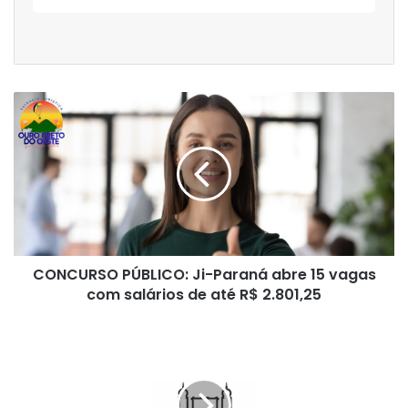
CONCURSO
PÚBLICO:
Ji-
Paraná
abre
15
vagas
com
salários
CONCURSO PÚBLICO: Ji-Paraná abre 15 vagas
de
até
com salários de até R$ 2.801,25
R$
2.801,25
IDEP
-
RO
abre