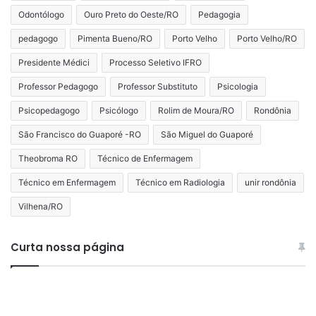
Odontólogo
Ouro Preto do Oeste/RO
Pedagogia
pedagogo
Pimenta Bueno/RO
Porto Velho
Porto Velho/RO
Presidente Médici
Processo Seletivo IFRO
Professor Pedagogo
Professor Substituto
Psicologia
Psicopedagogo
Psicólogo
Rolim de Moura/RO
Rondônia
São Francisco do Guaporé -RO
São Miguel do Guaporé
Theobroma RO
Técnico de Enfermagem
Técnico em Enfermagem
Técnico em Radiologia
unir rondônia
Vilhena/RO
Curta nossa página