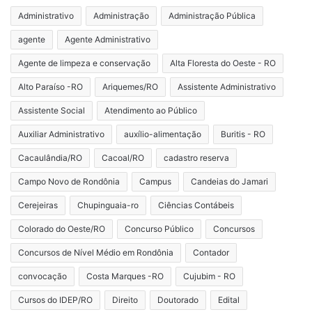
Administrativo
Administração
Administração Pública
agente
Agente Administrativo
Agente de limpeza e conservação
Alta Floresta do Oeste - RO
Alto Paraíso -RO
Ariquemes/RO
Assistente Administrativo
Assistente Social
Atendimento ao Público
Auxiliar Administrativo
auxílio-alimentação
Buritis - RO
Cacaulândia/RO
Cacoal/RO
cadastro reserva
Campo Novo de Rondônia
Campus
Candeias do Jamari
Cerejeiras
Chupinguaia-ro
Ciências Contábeis
Colorado do Oeste/RO
Concurso Público
Concursos
Concursos de Nível Médio em Rondônia
Contador
convocação
Costa Marques -RO
Cujubim - RO
Cursos do IDEP/RO
Direito
Doutorado
Edital