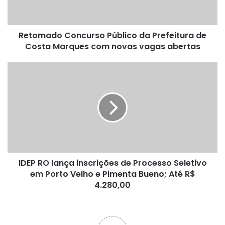
Costa
Marques
com
Retomado Concurso Público da Prefeitura de
novas
vagas
Costa Marques com novas vagas abertas
abertas
IDEP
RO
lança
inscrições
de
Processo
Seletivo
em
Porto
IDEP RO lança inscrições de Processo Seletivo
Velho
e
em Porto Velho e Pimenta Bueno; Até R$
Pimenta
4.280,00
Bueno;
Até
R$