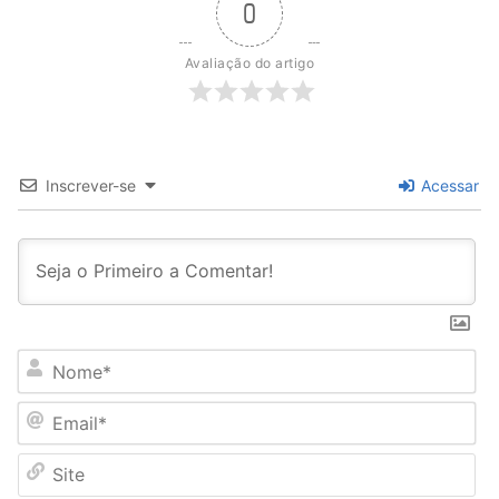
4.280,00
0
Avaliação do artigo
Inscrever-se
Acessar
N
o
m
E
e
m
*
a
S
i
i
l
t
*