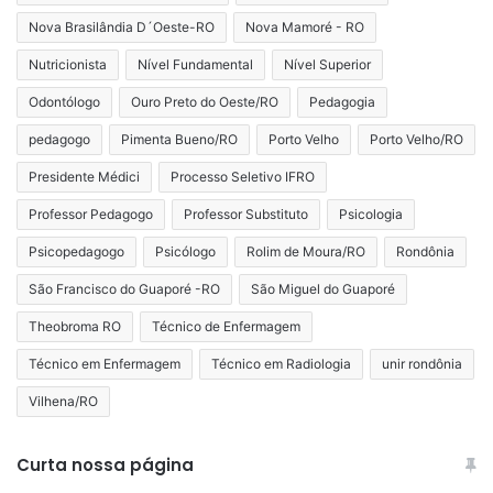
Nova Brasilândia D´Oeste-RO
Nova Mamoré - RO
Nutricionista
Nível Fundamental
Nível Superior
Odontólogo
Ouro Preto do Oeste/RO
Pedagogia
pedagogo
Pimenta Bueno/RO
Porto Velho
Porto Velho/RO
Presidente Médici
Processo Seletivo IFRO
Professor Pedagogo
Professor Substituto
Psicologia
Psicopedagogo
Psicólogo
Rolim de Moura/RO
Rondônia
São Francisco do Guaporé -RO
São Miguel do Guaporé
Theobroma RO
Técnico de Enfermagem
Técnico em Enfermagem
Técnico em Radiologia
unir rondônia
Vilhena/RO
Curta nossa página