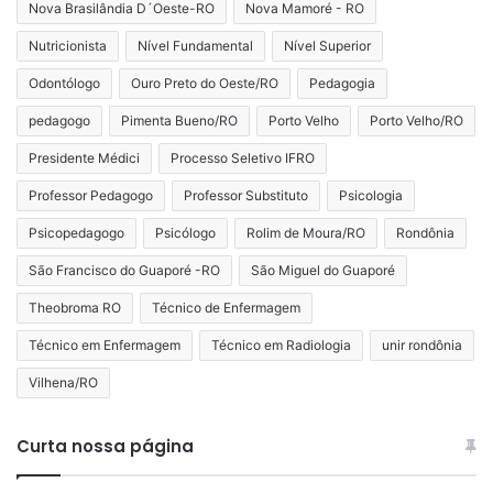
Nova Brasilândia D´Oeste-RO
Nova Mamoré - RO
Nutricionista
Nível Fundamental
Nível Superior
Odontólogo
Ouro Preto do Oeste/RO
Pedagogia
pedagogo
Pimenta Bueno/RO
Porto Velho
Porto Velho/RO
Presidente Médici
Processo Seletivo IFRO
Professor Pedagogo
Professor Substituto
Psicologia
Psicopedagogo
Psicólogo
Rolim de Moura/RO
Rondônia
São Francisco do Guaporé -RO
São Miguel do Guaporé
Theobroma RO
Técnico de Enfermagem
Técnico em Enfermagem
Técnico em Radiologia
unir rondônia
Vilhena/RO
Curta nossa página