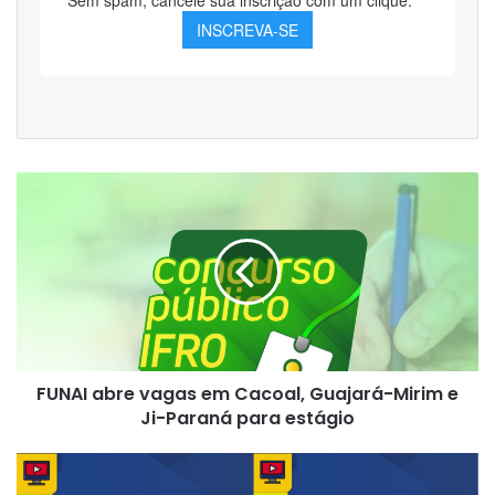
FUNAI
abre
vagas
em
Cacoal,
Guajará-
Mirim
e
Ji-
FUNAI abre vagas em Cacoal, Guajará-Mirim e
Paraná
para
Ji-Paraná para estágio
estágio
Prefeitura
abre