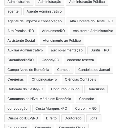
Administrativo
Administração
Administração Pública
agente
Agente Administrativo
Agente de limpeza e conservação
Alta Floresta do Oeste - RO
Alto Paraíso -RO
Ariquemes/RO
Assistente Administrativo
Assistente Social
Atendimento ao Público
Auxiliar Administrativo
auxílio-alimentação
Buritis - RO
Cacaulândia/RO
Cacoal/RO
cadastro reserva
Campo Novo de Rondônia
Campus
Candeias do Jamari
Cerejeiras
Chupinguaia-ro
Ciências Contábeis
Colorado do Oeste/RO
Concurso Público
Concursos
Concursos de Nível Médio em Rondônia
Contador
convocação
Costa Marques -RO
Cujubim - RO
Cursos do IDEP/RO
Direito
Doutorado
Edital
Educacional
Educação
Educação Física