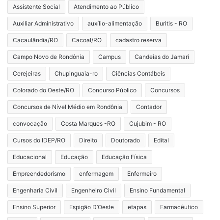
Assistente Social
Atendimento ao Público
Auxiliar Administrativo
auxílio-alimentação
Buritis - RO
Cacaulândia/RO
Cacoal/RO
cadastro reserva
Campo Novo de Rondônia
Campus
Candeias do Jamari
Cerejeiras
Chupinguaia-ro
Ciências Contábeis
Colorado do Oeste/RO
Concurso Público
Concursos
Concursos de Nível Médio em Rondônia
Contador
convocação
Costa Marques -RO
Cujubim - RO
Cursos do IDEP/RO
Direito
Doutorado
Edital
Educacional
Educação
Educação Física
Empreendedorismo
enfermagem
Enfermeiro
Engenharia Civil
Engenheiro Civil
Ensino Fundamental
Ensino Superior
Espigão D’Oeste
etapas
Farmacêutico