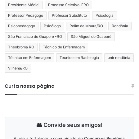
Presidente Médici
Processo Seletivo IFRO
Professor Pedagogo
Professor Substituto
Psicologia
Psicopedagogo
Psicólogo
Rolim de Moura/RO
Rondônia
São Francisco do Guaporé -RO
São Miguel do Guaporé
Theobroma RO
Técnico de Enfermagem
Técnico em Enfermagem
Técnico em Radiologia
unir rondônia
Vilhena/RO
Curta nossa página
👥 Convide seus amigos!
Ajude a fortalecer a comunidade do
Concursos Rondônia
.