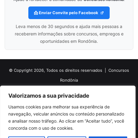
📩 Enviar Convite pelo Facebook
Leva menos de 30 segundos e ajuda mais pessoas a
receberem informações sobre concursos, empregos e
oportunidades em Rondônia.
© Copyright 2026, Todos os direitos reservados |
Concursos
Rondônia
Politica de Cookies
Politica de Privacidade e Termos de Uso
Valorizamos a sua privacidade
Sobre o Concursos Rondônia
Newsletter
Usamos cookies para melhorar sua experiência de
Siga nossas redes sociais
Web Stories
Anuncie
Contato
navegação, veicular anúncios ou conteúdo personalizado
e analisar nosso tráfego. Ao clicar em “Aceitar tudo”, você
Facebook
X
Pinterest
Linkedin
YouTube
Instagram
Telegram
TikTok
concorda com o uso de cookies.