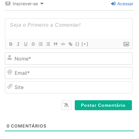
Inscrever-se
Acessar
{}
[+]
N
o
m
E
e
m
*
a
S
i
i
l
t
*
e
0
COMENTÁRIOS