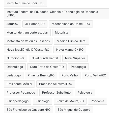
Instituto Euvaldo Lodi - IEL
Instituto Federal de Educação, Ciência e Tecnologia de Rondônia
(IFRO)
Jaru/RO
Ji-Paraná/RO
Machadinho do Oeste - RO
Monitor de transporte escolar
Motorista
Motorista de Veículos Pesados
Médico Clínico Geral
Nova Brasilândia D´Oeste-RO
Nova Mamoré - RO
Nutricionista
Nível Fundamental
Nível Superior
Odontólogo
Ouro Preto do Oeste/RO
Pedagogia
pedagogo
Pimenta Bueno/RO
Porto Velho
Porto Velho/RO
Presidente Médici
Processo Seletivo IFRO
Professor Pedagogo
Professor Substituto
Psicologia
Psicopedagogo
Psicólogo
Rolim de Moura/RO
Rondônia
São Francisco do Guaporé -RO
São Miguel do Guaporé