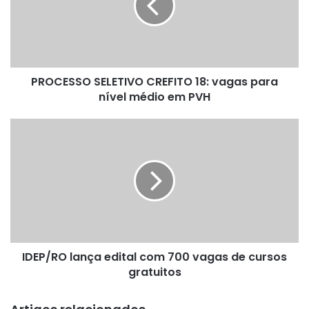
vagas
para
nível
médio
em
PROCESSO SELETIVO CREFITO 18: vagas para
PVH
nível médio em PVH
IDEP/RO
lança
edital
com
700
vagas
de
cursos
gratuitos
IDEP/RO lança edital com 700 vagas de cursos
gratuitos