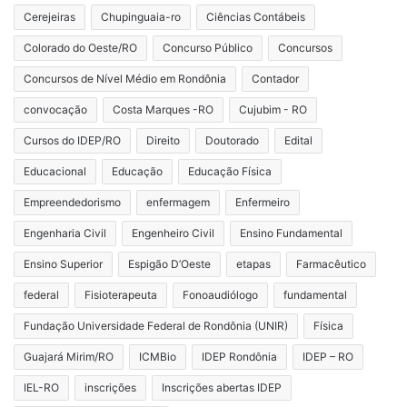
Cerejeiras
Chupinguaia-ro
Ciências Contábeis
Colorado do Oeste/RO
Concurso Público
Concursos
Concursos de Nível Médio em Rondônia
Contador
convocação
Costa Marques -RO
Cujubim - RO
Cursos do IDEP/RO
Direito
Doutorado
Edital
Educacional
Educação
Educação Física
Empreendedorismo
enfermagem
Enfermeiro
Engenharia Civil
Engenheiro Civil
Ensino Fundamental
Ensino Superior
Espigão D’Oeste
etapas
Farmacêutico
federal
Fisioterapeuta
Fonoaudiólogo
fundamental
Fundação Universidade Federal de Rondônia (UNIR)
Física
Guajará Mirim/RO
ICMBio
IDEP Rondônia
IDEP – RO
IEL-RO
inscrições
Inscrições abertas IDEP