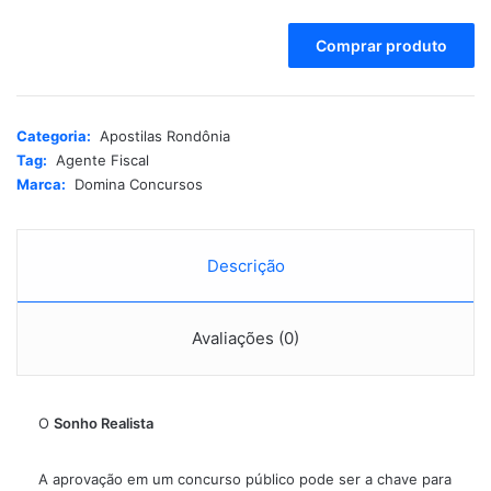
A
Comprar produto
l
t
e
r
Categoria:
Apostilas Rondônia
n
Tag:
Agente Fiscal
a
Marca:
Domina Concursos
t
i
v
e
Descrição
:
Avaliações (0)
O
Sonho Realista
A aprovação em um
concurso público
pode ser a chave para