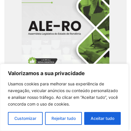
Valorizamos a sua privacidade
Usamos cookies para melhorar sua experiência de
Apostila Completa para Analista Legislativo em
navegação, veicular anúncios ou conteúdo personalizado
Contabilidade – ALE RO 2026
e analisar nosso tráfego. Ao clicar em “Aceitar tudo”, você
concorda com o uso de cookies.
Comprar produto
Customizar
Rejeitar tudo
Aceitar tudo