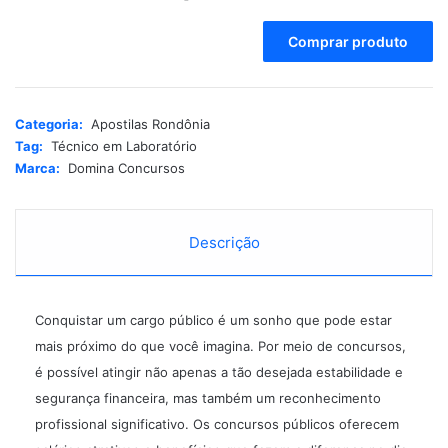
A
Comprar produto
l
t
e
r
Categoria:
Apostilas Rondônia
n
Tag:
Técnico em Laboratório
a
Marca:
Domina Concursos
t
i
v
e
Descrição
:
Conquistar um cargo público é um sonho que pode estar
mais próximo do que você imagina. Por meio de concursos,
é possível atingir não apenas a tão desejada estabilidade e
segurança financeira, mas também um reconhecimento
profissional significativo. Os concursos públicos oferecem