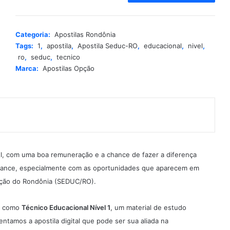
t
e
r
Categoria:
Apostilas Rondônia
n
Tags:
1
,
apostila
,
Apostila Seduc-RO
,
educacional
,
nivel
,
a
ro
,
seduc
,
tecnico
t
Marca:
Apostilas Opção
i
v
e
:
el, com uma boa remuneração e a chance de fazer a diferença
lcance, especialmente com as oportunidades que aparecem em
ação do Rondônia (SEDUC/RO).
ga como
Técnico Educacional Nível 1
, um material de estudo
ntamos a apostila digital que pode ser sua aliada na