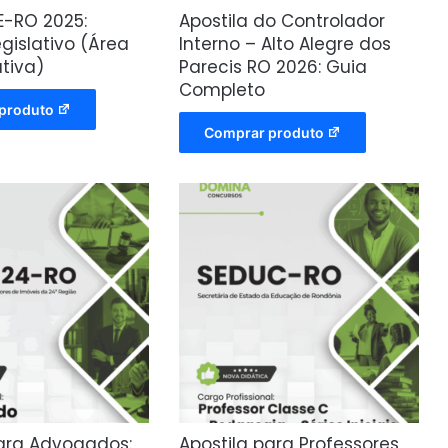
-RO 2025:
Apostila do Controlador
egislativo (Área
Interno – Alto Alegre dos
tiva)
Parecis RO 2026: Guia
Completo
produto
Comprar produto
para Advogados:
Apostila para Professores