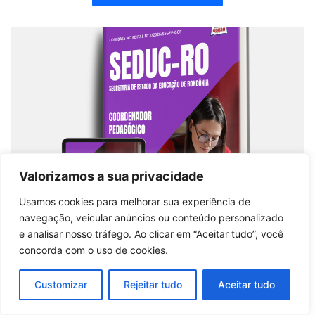
Valorizamos a sua privacidade
Usamos cookies para melhorar sua experiência de
navegação, veicular anúncios ou conteúdo personalizado
e analisar nosso tráfego. Ao clicar em “Aceitar tudo”, você
concorda com o uso de cookies.
Apostila SEDUC-RO 2026: Preparação para
Coordenador Pedagógico e Supervisor
Customizar
Rejeitar tudo
Aceitar tudo
Comprar produto