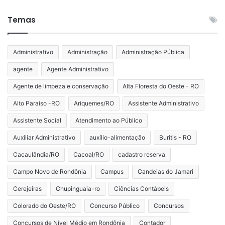
Temas
Administrativo
Administração
Administração Pública
agente
Agente Administrativo
Agente de limpeza e conservação
Alta Floresta do Oeste - RO
Alto Paraíso -RO
Ariquemes/RO
Assistente Administrativo
Assistente Social
Atendimento ao Público
Auxiliar Administrativo
auxílio-alimentação
Buritis - RO
Cacaulândia/RO
Cacoal/RO
cadastro reserva
Campo Novo de Rondônia
Campus
Candeias do Jamari
Cerejeiras
Chupinguaia-ro
Ciências Contábeis
Colorado do Oeste/RO
Concurso Público
Concursos
Concursos de Nível Médio em Rondônia
Contador