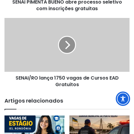
SENAI PIMENTA BUENO abre processo seletivo
com inscrições gratuitas
SENAI/RO
lança
1750
vagas
de
Cursos
EAD
Gratuitos
SENAI/RO lança 1750 vagas de Cursos EAD
Gratuitos
Artigos relacionados