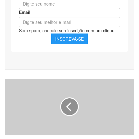
SENAI
PIMENTA
BUENO
abre
processo
seletivo
com
inscrições
gratuitas