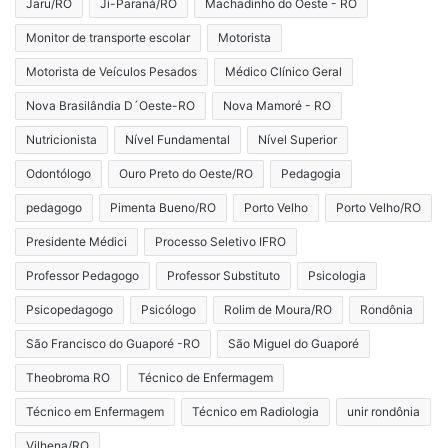
Jaru/RO
Ji-Paraná/RO
Machadinho do Oeste - RO
Monitor de transporte escolar
Motorista
Motorista de Veículos Pesados
Médico Clínico Geral
Nova Brasilândia D´Oeste-RO
Nova Mamoré - RO
Nutricionista
Nível Fundamental
Nível Superior
Odontólogo
Ouro Preto do Oeste/RO
Pedagogia
pedagogo
Pimenta Bueno/RO
Porto Velho
Porto Velho/RO
Presidente Médici
Processo Seletivo IFRO
Professor Pedagogo
Professor Substituto
Psicologia
Psicopedagogo
Psicólogo
Rolim de Moura/RO
Rondônia
São Francisco do Guaporé -RO
São Miguel do Guaporé
Theobroma RO
Técnico de Enfermagem
Técnico em Enfermagem
Técnico em Radiologia
unir rondônia
Vilhena/RO