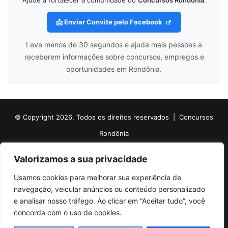
📩 Enviar Convite pelo Facebook
Leva menos de 30 segundos e ajuda mais pessoas a
receberem informações sobre concursos, empregos e
oportunidades em Rondônia.
© Copyright 2026, Todos os direitos reservados |
Concursos
Rondônia
Politica de Cookies
Politica de Privacidade e Termos de Uso
Valorizamos a sua privacidade
Sobre o Concursos Rondônia
Newsletter
Usamos cookies para melhorar sua experiência de
Siga nossas redes sociais
Web Stories
Anuncie
Contato
navegação, veicular anúncios ou conteúdo personalizado
e analisar nosso tráfego. Ao clicar em “Aceitar tudo”, você
Facebook
X
Pinterest
Linkedin
YouTube
Instagram
Telegram
TikTok
concorda com o uso de cookies.