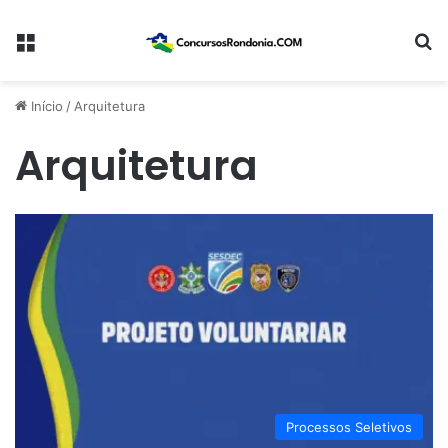
Menu
Pr
Início
/
Arquitetura
Arquitetura
Processos Seletivos