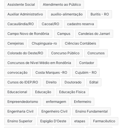
Assistente Social
Atendimento ao Público
Auxiliar Administrativo
auxílio-alimentação
Buritis - RO
Cacaulândia/RO
Cacoal/RO
cadastro reserva
Campo Novo de Rondônia
Campus
Candeias do Jamari
Cerejeiras
Chupinguaia-ro
Ciências Contábeis
Colorado do Oeste/RO
Concurso Público
Concursos
Concursos de Nível Médio em Rondônia
Contador
convocação
Costa Marques -RO
Cujubim - RO
Cursos do IDEP/RO
Direito
Doutorado
Edital
Educacional
Educação
Educação Física
Empreendedorismo
enfermagem
Enfermeiro
Engenharia Civil
Engenheiro Civil
Ensino Fundamental
Ensino Superior
Espigão D’Oeste
etapas
Farmacêutico