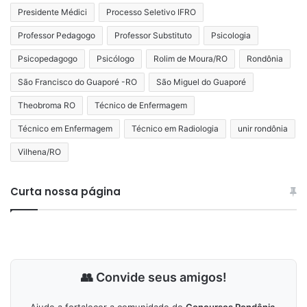
Presidente Médici
Processo Seletivo IFRO
Professor Pedagogo
Professor Substituto
Psicologia
Psicopedagogo
Psicólogo
Rolim de Moura/RO
Rondônia
São Francisco do Guaporé -RO
São Miguel do Guaporé
Theobroma RO
Técnico de Enfermagem
Técnico em Enfermagem
Técnico em Radiologia
unir rondônia
Vilhena/RO
Curta nossa página
👥 Convide seus amigos!
Ajude a fortalecer a comunidade do
Concursos Rondônia
.