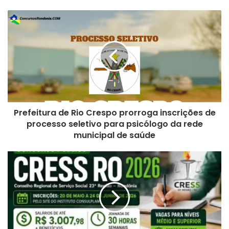
Prefeitura
de
Rio
Crespo
prorroga
inscrições
de
processo
seletivo
Prefeitura de Rio Crespo prorroga inscrições de
para
psicólogo
processo seletivo para psicólogo da rede
da
municipal de saúde
rede
municipal
Concurso
de
CRESS
saúde
RO
2026:
Vagas
de
níveis