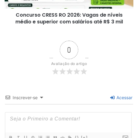
médio
e
Concurso CRESS RO 2026: Vagas de níveis
superior
com
médio e superior com salários até R$ 3 mil
salários
até
R$
3
0
mil
Avaliação do artigo
Inscrever-se
Acessar
{}
[+]