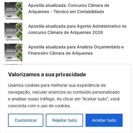
Apostila atualizada: Concurso Câmara de
Ariquemes - Técnico em Contabilidade
Apostila atualizada para Agente Administrativo no
concurso Câmara de Ariquemes 2026
Apostila atualizada para Analista Orçamentário e
Financeiro Câmara de Ariquemes
Apostila atualizada para Contador no concurso da
Valorizamos a sua privacidade
Câmara de Ariquemes - RO
Usamos cookies para melhorar sua experiência de
Apostila atualizada para Controlador Interno no
navegação, veicular anúncios ou conteúdo personalizado
concurso da Câmara de Ariquemes 2026
e analisar nosso tráfego. Ao clicar em “Aceitar tudo”, você
concorda com o uso de cookies.
Apostila Procurador Legislativo Ariquemes RO
2026
Customizar
Rejeitar tudo
Aceitar tudo
Apostila atualizada para Analista de Comunicação