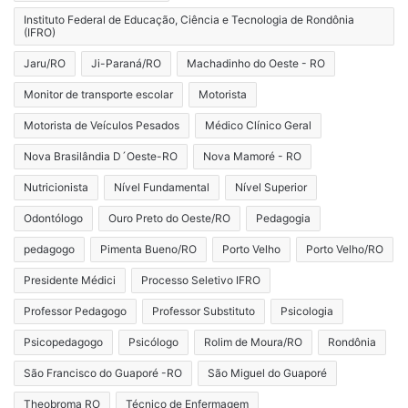
Instituto Federal de Educação, Ciência e Tecnologia de Rondônia
(IFRO)
Jaru/RO
Ji-Paraná/RO
Machadinho do Oeste - RO
Monitor de transporte escolar
Motorista
Motorista de Veículos Pesados
Médico Clínico Geral
Nova Brasilândia D´Oeste-RO
Nova Mamoré - RO
Nutricionista
Nível Fundamental
Nível Superior
Odontólogo
Ouro Preto do Oeste/RO
Pedagogia
pedagogo
Pimenta Bueno/RO
Porto Velho
Porto Velho/RO
Presidente Médici
Processo Seletivo IFRO
Professor Pedagogo
Professor Substituto
Psicologia
Psicopedagogo
Psicólogo
Rolim de Moura/RO
Rondônia
São Francisco do Guaporé -RO
São Miguel do Guaporé
Theobroma RO
Técnico de Enfermagem