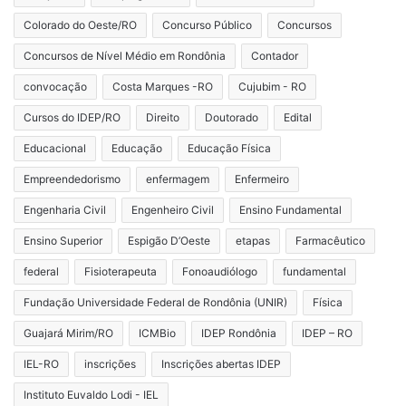
Colorado do Oeste/RO
Concurso Público
Concursos
Concursos de Nível Médio em Rondônia
Contador
convocação
Costa Marques -RO
Cujubim - RO
Cursos do IDEP/RO
Direito
Doutorado
Edital
Educacional
Educação
Educação Física
Empreendedorismo
enfermagem
Enfermeiro
Engenharia Civil
Engenheiro Civil
Ensino Fundamental
Ensino Superior
Espigão D’Oeste
etapas
Farmacêutico
federal
Fisioterapeuta
Fonoaudiólogo
fundamental
Fundação Universidade Federal de Rondônia (UNIR)
Física
Guajará Mirim/RO
ICMBio
IDEP Rondônia
IDEP – RO
IEL-RO
inscrições
Inscrições abertas IDEP
Instituto Euvaldo Lodi - IEL