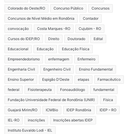
Colorado do Oeste/RO
Concurso Público
Concursos
Concursos de Nível Médio em Rondônia
Contador
convocação
Costa Marques -RO
Cujubim - RO
Cursos do IDEP/RO
Direito
Doutorado
Edital
Educacional
Educação
Educação Física
Empreendedorismo
enfermagem
Enfermeiro
Engenharia Civil
Engenheiro Civil
Ensino Fundamental
Ensino Superior
Espigão D’Oeste
etapas
Farmacêutico
federal
Fisioterapeuta
Fonoaudiólogo
fundamental
Fundação Universidade Federal de Rondônia (UNIR)
Física
Guajará Mirim/RO
ICMBio
IDEP Rondônia
IDEP – RO
IEL-RO
inscrições
Inscrições abertas IDEP
Instituto Euvaldo Lodi - IEL