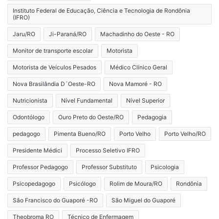
Instituto Federal de Educação, Ciência e Tecnologia de Rondônia
(IFRO)
Jaru/RO
Ji-Paraná/RO
Machadinho do Oeste - RO
Monitor de transporte escolar
Motorista
Motorista de Veículos Pesados
Médico Clínico Geral
Nova Brasilândia D´Oeste-RO
Nova Mamoré - RO
Nutricionista
Nível Fundamental
Nível Superior
Odontólogo
Ouro Preto do Oeste/RO
Pedagogia
pedagogo
Pimenta Bueno/RO
Porto Velho
Porto Velho/RO
Presidente Médici
Processo Seletivo IFRO
Professor Pedagogo
Professor Substituto
Psicologia
Psicopedagogo
Psicólogo
Rolim de Moura/RO
Rondônia
São Francisco do Guaporé -RO
São Miguel do Guaporé
Theobroma RO
Técnico de Enfermagem