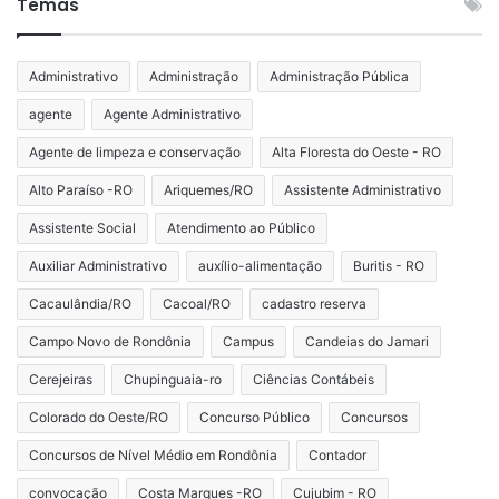
Temas
Administrativo
Administração
Administração Pública
agente
Agente Administrativo
Agente de limpeza e conservação
Alta Floresta do Oeste - RO
Alto Paraíso -RO
Ariquemes/RO
Assistente Administrativo
Assistente Social
Atendimento ao Público
Auxiliar Administrativo
auxílio-alimentação
Buritis - RO
Cacaulândia/RO
Cacoal/RO
cadastro reserva
Campo Novo de Rondônia
Campus
Candeias do Jamari
Cerejeiras
Chupinguaia-ro
Ciências Contábeis
Colorado do Oeste/RO
Concurso Público
Concursos
Concursos de Nível Médio em Rondônia
Contador
convocação
Costa Marques -RO
Cujubim - RO