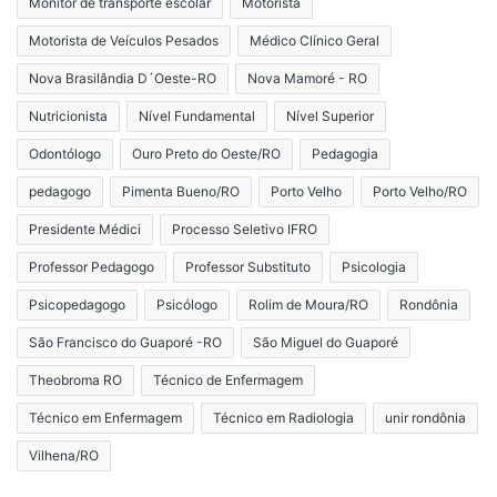
Monitor de transporte escolar
Motorista
Motorista de Veículos Pesados
Médico Clínico Geral
Nova Brasilândia D´Oeste-RO
Nova Mamoré - RO
Nutricionista
Nível Fundamental
Nível Superior
Odontólogo
Ouro Preto do Oeste/RO
Pedagogia
pedagogo
Pimenta Bueno/RO
Porto Velho
Porto Velho/RO
Presidente Médici
Processo Seletivo IFRO
Professor Pedagogo
Professor Substituto
Psicologia
Psicopedagogo
Psicólogo
Rolim de Moura/RO
Rondônia
São Francisco do Guaporé -RO
São Miguel do Guaporé
Theobroma RO
Técnico de Enfermagem
Técnico em Enfermagem
Técnico em Radiologia
unir rondônia
Vilhena/RO