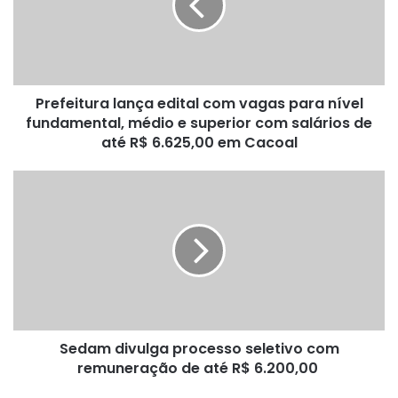
vagas
para
nível
fundamental,
médio
Prefeitura lança edital com vagas para nível
e
superior
fundamental, médio e superior com salários de
com
até R$ 6.625,00 em Cacoal
salários
de
Sedam
até
divulga
R$
processo
6.625,00
seletivo
em
com
Cacoal
remuneração
de
até
R$
Sedam divulga processo seletivo com
6.200,00
remuneração de até R$ 6.200,00