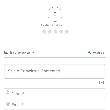
0
Avaliação do artigo
Inscrever-se
Acessar
N
o
m
E
e
m
*
a