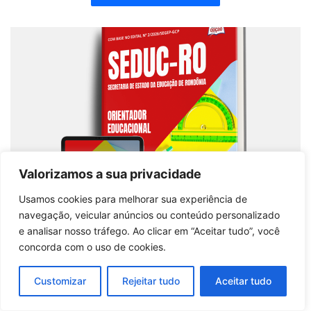
Valorizamos a sua privacidade
Usamos cookies para melhorar sua experiência de
navegação, veicular anúncios ou conteúdo personalizado
e analisar nosso tráfego. Ao clicar em “Aceitar tudo”, você
concorda com o uso de cookies.
Apostila SEDUC-RO 2026: Guia Profissional para
Pedagogia nas Séries Iniciais
Customizar
Rejeitar tudo
Aceitar tudo
Comprar produto