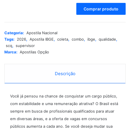
A
Comprar produto
l
t
e
r
Categoria:
Apostila Nacional
n
Tags:
2026
,
Apostila IBGE
,
coleta
,
combo
,
ibge
,
qualidade
,
a
scq
,
supervisor
t
Marca:
Apostilas Opção
i
v
e
:
Descrição
Você já pensou na chance de conquistar um cargo público,
com estabilidade e uma remuneração atrativa? O Brasil está
sempre em busca de profissionais qualificados para atuar
em diversas áreas, e a oferta de vagas em concursos
públicos aumenta a cada ano. Se você deseja mudar sua