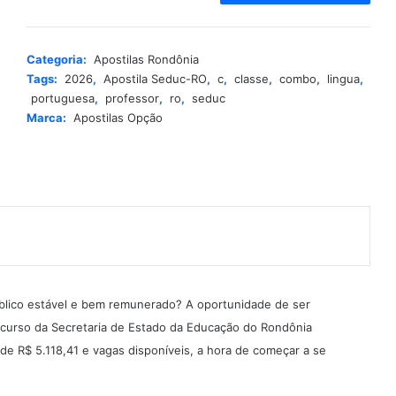
t
e
r
Categoria:
Apostilas Rondônia
n
Tags:
2026
,
Apostila Seduc-RO
,
c
,
classe
,
combo
,
lingua
,
a
portuguesa
,
professor
,
ro
,
seduc
t
Marca:
Apostilas Opção
i
v
e
:
úblico estável e bem remunerado? A oportunidade de ser
curso da Secretaria de Estado da Educação do Rondônia
 R$ 5.118,41 e vagas disponíveis, a hora de começar a se