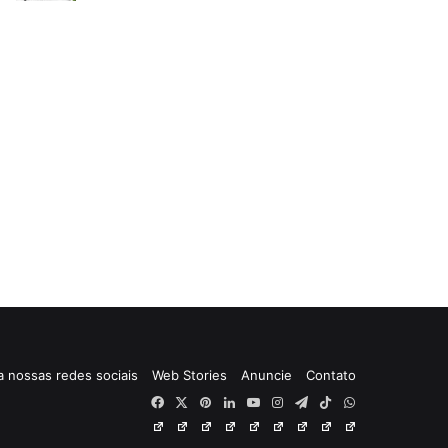
a nossas redes sociais
Web Stories
Anuncie
Contato
Facebook
X
Pinterest
Linkedin
YouTube
Instagram
Telegram
TikTok
WhatsApp