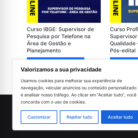
Curso IBGE: Supervisor de
Curso Profi
Pesquisa por Telefone na
Supervisor
Área de Gestão e
Qualidade 
Planejamento
Pós-edital
Comprar produto
Comprar 
Valorizamos a sua privacidade
Usamos cookies para melhorar sua experiência de
navegação, veicular anúncios ou conteúdo personalizado
e analisar nosso tráfego. Ao clicar em “Aceitar tudo”, você
concorda com o uso de cookies.
© Copyright 2026, Todos os direitos reservados |
Concu
Politica de Cookies
Politica de Privac
Customizar
Rejeitar tudo
Aceitar tudo