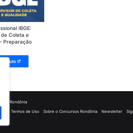
ssional IBGE:
 de Coleta e
– Preparação
produto
rsos Rondônia
idade e Termos de Uso
Sobre o Concursos Rondônia
Newsletter
Sig