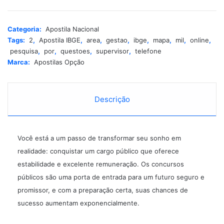
t
e
r
Categoria:
Apostila Nacional
n
Tags:
2
,
Apostila IBGE
,
area
,
gestao
,
ibge
,
mapa
,
mil
,
online
,
a
pesquisa
,
por
,
questoes
,
supervisor
,
telefone
t
Marca:
Apostilas Opção
i
v
e
:
Descrição
Você está a um passo de transformar seu sonho em
realidade: conquistar um cargo público que oferece
estabilidade e excelente remuneração. Os concursos
públicos são uma porta de entrada para um futuro seguro e
promissor, e com a preparação certa, suas chances de
sucesso aumentam exponencialmente.