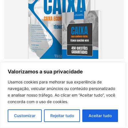
Combo Impresso CAIXA: Formação Profissional
para Técnicos Bancários Iniciantes
Valorizamos a sua privacidade
Usamos cookies para melhorar sua experiência de
Comprar produto
navegação, veicular anúncios ou conteúdo personalizado
e analisar nosso tráfego. Ao clicar em “Aceitar tudo”, você
concorda com o uso de cookies.
Customizar
Rejeitar tudo
Aceitar tudo