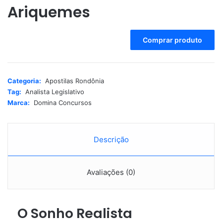
Ariquemes
A
Comprar produto
l
t
e
r
Categoria:
Apostilas Rondônia
n
Tag:
Analista Legislativo
a
Marca:
Domina Concursos
t
i
v
e
Descrição
:
Avaliações (0)
O Sonho Realista