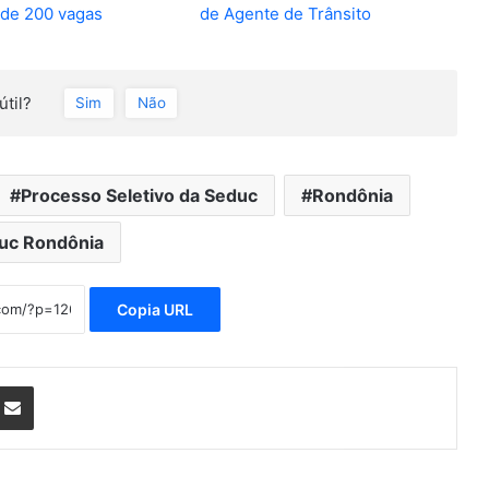
de 200 vagas
de Agente de Trânsito
útil?
Sim
Não
Processo Seletivo da Seduc
Rondônia
uc Rondônia
Copia URL
nterest
Compartilhar via e-mail