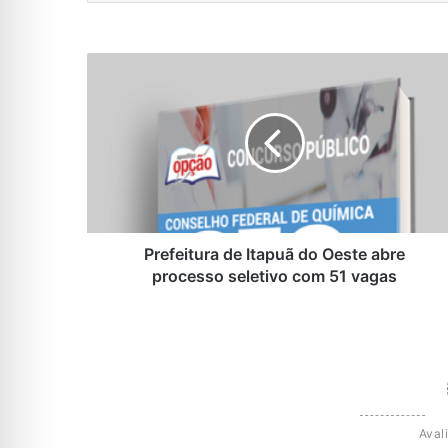
Prefeitura
de
Itapuã
do
Oeste
abre
processo
seletivo
com
51
Prefeitura de Itapuã do Oeste abre
vagas
processo seletivo com 51 vagas
Aval