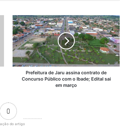
Prefeitura
de
Jaru
assina
contrato
de
Concurso
Público
com
o
Prefeitura de Jaru assina contrato de
Ibade;
Concurso Público com o Ibade; Edital sai
Edital
em março
sai
em
março
0
iação do artigo