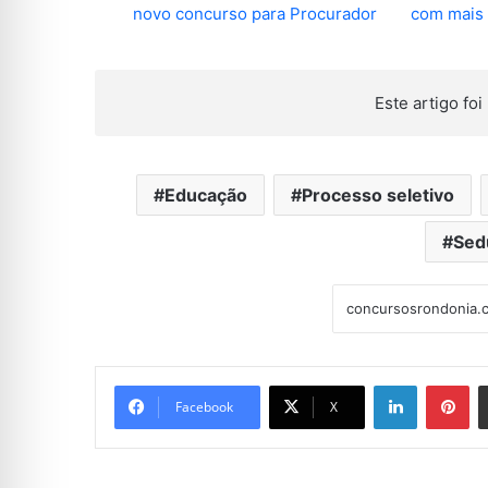
novo concurso para Procurador
com mais 
Este artigo foi 
Educação
Processo seletivo
Sed
Linkedin
Pi
Facebook
X