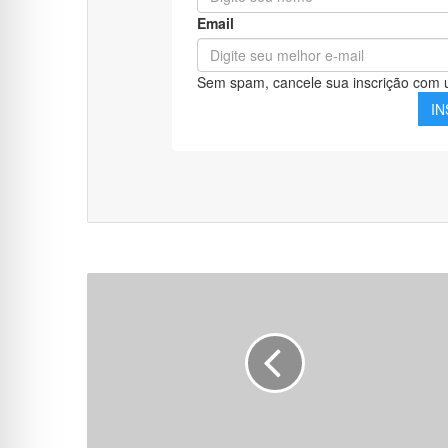
Campus
Porto
Velho
Zona
Norte
abre
seleção
para