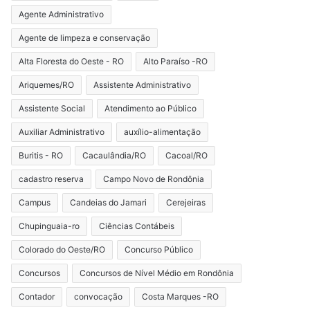
Agente Administrativo
Agente de limpeza e conservação
Alta Floresta do Oeste - RO
Alto Paraíso -RO
Ariquemes/RO
Assistente Administrativo
Assistente Social
Atendimento ao Público
Auxiliar Administrativo
auxílio-alimentação
Buritis - RO
Cacaulândia/RO
Cacoal/RO
cadastro reserva
Campo Novo de Rondônia
Campus
Candeias do Jamari
Cerejeiras
Chupinguaia-ro
Ciências Contábeis
Colorado do Oeste/RO
Concurso Público
Concursos
Concursos de Nível Médio em Rondônia
Contador
convocação
Costa Marques -RO