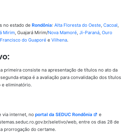
es no estado de
Rondônia
:
Alta Floresta do Oeste
,
Cacoal
,
á Mirim
, Guajará Mirim/
Nova Mamoré
,
Ji-Paraná
,
Ouro
 Francisco do Guaporé
e
Vilhena
.
vo:
a primeira consiste na apresentação de títulos no ato da
 a segunda etapa é a avaliação para convalidação dos títulos
 e eliminatório.
via internet, no
portal da SEDUC Rondônia
e
istemas.seduc.ro.gov.br/seletivo/web, entre os dias 28 de
m a prorrogação do certame.