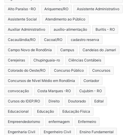
Alto Paraíso -RO
Ariquemes/RO
Assistente Administrativo
Assistente Social
Atendimento ao Público
Auxiliar Administrativo
auxílio-alimentação
Buritis - RO
Cacaulândia/RO
Cacoal/RO
cadastro reserva
Campo Novo de Rondônia
Campus
Candeias do Jamari
Cerejeiras
Chupinguaia-ro
Ciências Contábeis
Colorado do Oeste/RO
Concurso Público
Concursos
Concursos de Nível Médio em Rondônia
Contador
convocação
Costa Marques -RO
Cujubim - RO
Cursos do IDEP/RO
Direito
Doutorado
Edital
Educacional
Educação
Educação Física
Empreendedorismo
enfermagem
Enfermeiro
Engenharia Civil
Engenheiro Civil
Ensino Fundamental