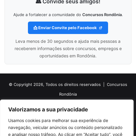
👥 Convide seus amigos!
Ajude a fortalecer a comunidade do
Concursos Rondônia
.
📩 Enviar Convite pelo Facebook
Leva menos de 30 segundos e ajuda mais pessoas a
receberem informações sobre concursos, empregos e
oportunidades em Rondônia.
© Copyright 2026, Todos os direitos reservados |
Concursos
Rondônia
Politica de Cookies
Politica de Privacidade e Termos de Uso
Valorizamos a sua privacidade
Sobre o Concursos Rondônia
Newsletter
Usamos cookies para melhorar sua experiência de
Siga nossas redes sociais
Web Stories
Anuncie
Contato
navegação, veicular anúncios ou conteúdo personalizado
e analisar nosso tráfego. Ao clicar em “Aceitar tudo”, você