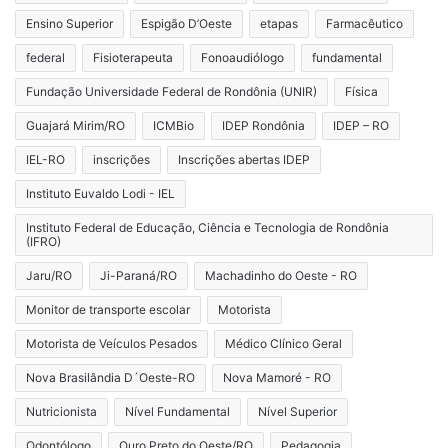
Ensino Superior
Espigão D’Oeste
etapas
Farmacêutico
federal
Fisioterapeuta
Fonoaudiólogo
fundamental
Fundação Universidade Federal de Rondônia (UNIR)
Física
Guajará Mirim/RO
ICMBio
IDEP Rondônia
IDEP – RO
IEL-RO
inscrições
Inscrições abertas IDEP
Instituto Euvaldo Lodi - IEL
Instituto Federal de Educação, Ciência e Tecnologia de Rondônia
(IFRO)
Jaru/RO
Ji-Paraná/RO
Machadinho do Oeste - RO
Monitor de transporte escolar
Motorista
Motorista de Veículos Pesados
Médico Clínico Geral
Nova Brasilândia D´Oeste-RO
Nova Mamoré - RO
Nutricionista
Nível Fundamental
Nível Superior
Odontólogo
Ouro Preto do Oeste/RO
Pedagogia