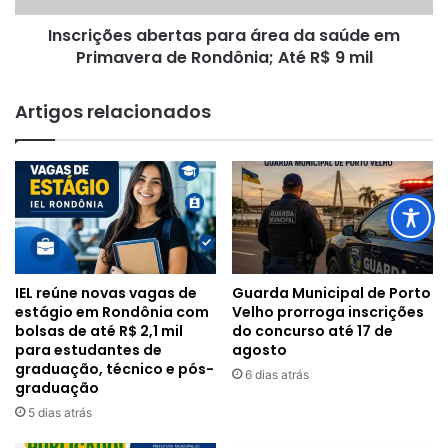
de
Inscrições abertas para área da saúde em
Rondônia;
Até
Primavera de Rondônia; Até R$ 9 mil
R$
9
Artigos relacionados
mil
IEL reúne novas vagas de
Guarda Municipal de Porto
estágio em Rondônia com
Velho prorroga inscrições
bolsas de até R$ 2,1 mil
do concurso até 17 de
para estudantes de
agosto
graduação, técnico e pós-
6 dias atrás
graduação
5 dias atrás