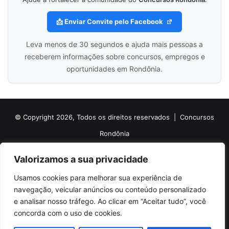
📩 Enviar Convite pelo Facebook
Leva menos de 30 segundos e ajuda mais pessoas a
receberem informações sobre concursos, empregos e
oportunidades em Rondônia.
© Copyright 2026, Todos os direitos reservados |
Concursos
Rondônia
Politica de Cookies
Politica de Privacidade e Termos de Uso
Valorizamos a sua privacidade
Sobre o Concursos Rondônia
Newsletter
Usamos cookies para melhorar sua experiência de
Siga nossas redes sociais
Web Stories
Anuncie
Contato
navegação, veicular anúncios ou conteúdo personalizado
e analisar nosso tráfego. Ao clicar em “Aceitar tudo”, você
Facebook
X
Pinterest
Linkedin
YouTube
Instagram
Telegram
TikTok
concorda com o uso de cookies.