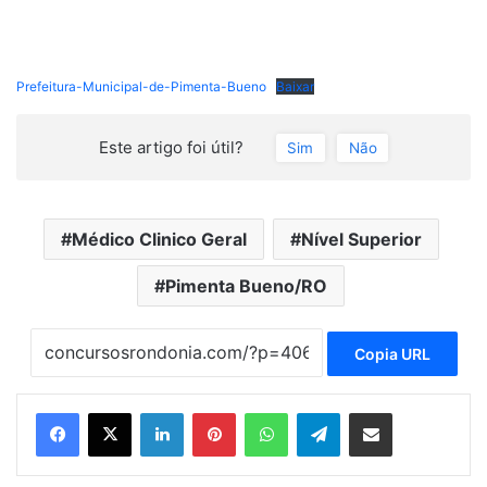
Prefeitura-Municipal-de-Pimenta-Bueno
Baixar
Este artigo foi útil?
Sim
Não
Médico Clinico Geral
Nível Superior
Pimenta Bueno/RO
Copia URL
Linkedin
Pinterest
WhatsApp
Telegram
Compartilhar via e-mail