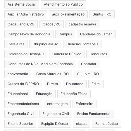
Assistente Social
Atendimento ao Público
Auxiliar Administrativo
auxílio-alimentação
Buritis - RO
Cacaulândia/RO
Cacoal/RO
cadastro reserva
Campo Novo de Rondônia
Campus
Candeias do Jamari
Cerejeiras
Chupinguaia-ro
Ciências Contábeis
Colorado do Oeste/RO
Concurso Público
Concursos
Concursos de Nível Médio em Rondônia
Contador
convocação
Costa Marques -RO
Cujubim - RO
Cursos do IDEP/RO
Direito
Doutorado
Edital
Educacional
Educação
Educação Física
Empreendedorismo
enfermagem
Enfermeiro
Engenharia Civil
Engenheiro Civil
Ensino Fundamental
Ensino Superior
Espigão D’Oeste
etapas
Farmacêutico