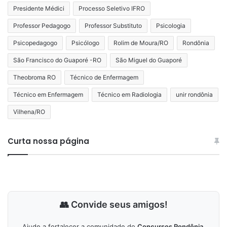
Presidente Médici
Processo Seletivo IFRO
Professor Pedagogo
Professor Substituto
Psicologia
Psicopedagogo
Psicólogo
Rolim de Moura/RO
Rondônia
São Francisco do Guaporé -RO
São Miguel do Guaporé
Theobroma RO
Técnico de Enfermagem
Técnico em Enfermagem
Técnico em Radiologia
unir rondônia
Vilhena/RO
Curta nossa página
👥 Convide seus amigos!
Ajude a fortalecer a comunidade do
Concursos Rondônia
.