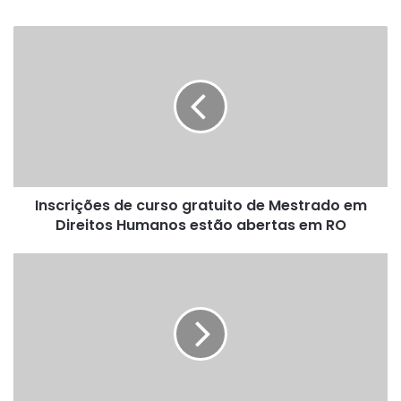
Inscrições
de
curso
gratuito
de
Mestrado
em
Direitos
Humanos
Inscrições de curso gratuito de Mestrado em
estão
abertas
Direitos Humanos estão abertas em RO
em
RO
Inscrições
abertas
para
área
da
saúde
em
Primavera