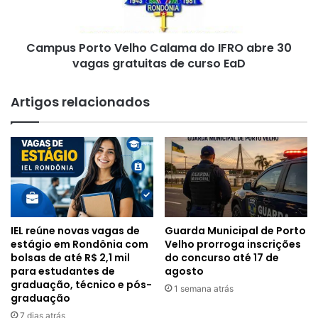
abre
30
vagas
Campus Porto Velho Calama do IFRO abre 30
gratuitas
de
vagas gratuitas de curso EaD
curso
EaD
Artigos relacionados
IEL reúne novas vagas de
Guarda Municipal de Porto
estágio em Rondônia com
Velho prorroga inscrições
bolsas de até R$ 2,1 mil
do concurso até 17 de
para estudantes de
agosto
graduação, técnico e pós-
1 semana atrás
graduação
7 dias atrás