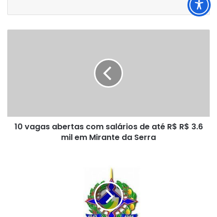
10
vagas
abertas
com
salários
de
até
R$
R$
10 vagas abertas com salários de até R$ R$ 3.6
3.6
mil
mil em Mirante da Serra
em
Mirante
Campus
da
Porto
Serra
Velho
Calama
do
IFRO