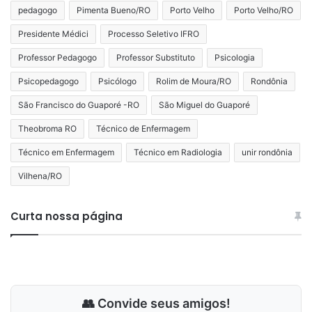
pedagogo
Pimenta Bueno/RO
Porto Velho
Porto Velho/RO
Presidente Médici
Processo Seletivo IFRO
Professor Pedagogo
Professor Substituto
Psicologia
Psicopedagogo
Psicólogo
Rolim de Moura/RO
Rondônia
São Francisco do Guaporé -RO
São Miguel do Guaporé
Theobroma RO
Técnico de Enfermagem
Técnico em Enfermagem
Técnico em Radiologia
unir rondônia
Vilhena/RO
Curta nossa página
👥 Convide seus amigos!