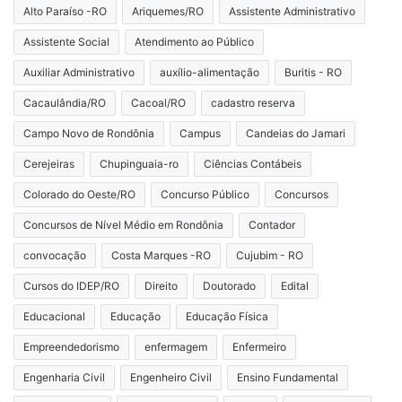
Alto Paraíso -RO
Ariquemes/RO
Assistente Administrativo
Assistente Social
Atendimento ao Público
Auxiliar Administrativo
auxílio-alimentação
Buritis - RO
Cacaulândia/RO
Cacoal/RO
cadastro reserva
Campo Novo de Rondônia
Campus
Candeias do Jamari
Cerejeiras
Chupinguaia-ro
Ciências Contábeis
Colorado do Oeste/RO
Concurso Público
Concursos
Concursos de Nível Médio em Rondônia
Contador
convocação
Costa Marques -RO
Cujubim - RO
Cursos do IDEP/RO
Direito
Doutorado
Edital
Educacional
Educação
Educação Física
Empreendedorismo
enfermagem
Enfermeiro
Engenharia Civil
Engenheiro Civil
Ensino Fundamental