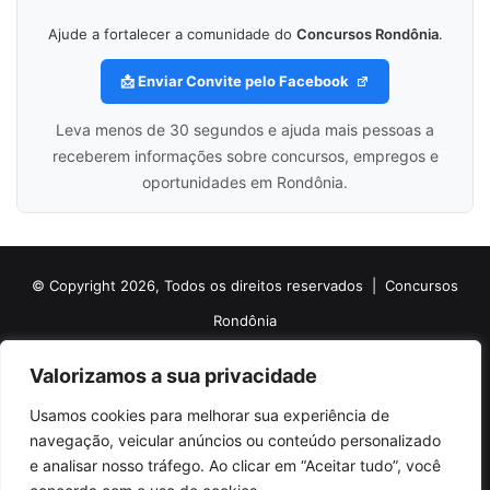
Ajude a fortalecer a comunidade do
Concursos Rondônia
.
📩 Enviar Convite pelo Facebook
Leva menos de 30 segundos e ajuda mais pessoas a
receberem informações sobre concursos, empregos e
oportunidades em Rondônia.
© Copyright 2026, Todos os direitos reservados |
Concursos
Rondônia
Politica de Cookies
Politica de Privacidade e Termos de Uso
Valorizamos a sua privacidade
Sobre o Concursos Rondônia
Newsletter
Usamos cookies para melhorar sua experiência de
Siga nossas redes sociais
Web Stories
Anuncie
Contato
navegação, veicular anúncios ou conteúdo personalizado
e analisar nosso tráfego. Ao clicar em “Aceitar tudo”, você
Facebook
X
Pinterest
Linkedin
YouTube
Instagram
Telegram
TikTok