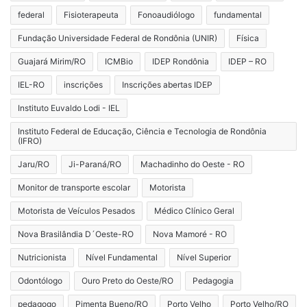
federal
Fisioterapeuta
Fonoaudiólogo
fundamental
Fundação Universidade Federal de Rondônia (UNIR)
Física
Guajará Mirim/RO
ICMBio
IDEP Rondônia
IDEP – RO
IEL-RO
inscrições
Inscrições abertas IDEP
Instituto Euvaldo Lodi - IEL
Instituto Federal de Educação, Ciência e Tecnologia de Rondônia
(IFRO)
Jaru/RO
Ji-Paraná/RO
Machadinho do Oeste - RO
Monitor de transporte escolar
Motorista
Motorista de Veículos Pesados
Médico Clínico Geral
Nova Brasilândia D´Oeste-RO
Nova Mamoré - RO
Nutricionista
Nível Fundamental
Nível Superior
Odontólogo
Ouro Preto do Oeste/RO
Pedagogia
pedagogo
Pimenta Bueno/RO
Porto Velho
Porto Velho/RO