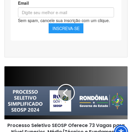
Processo
Seletivo
SEOSP
Oferece
73
Vagas
para
Nível
Superior,
Processo Seletivo SEOSP Oferece 73 Vagas para
Médio/Técnico
e
Nível Superior, Médio/Técnico e Fundamental