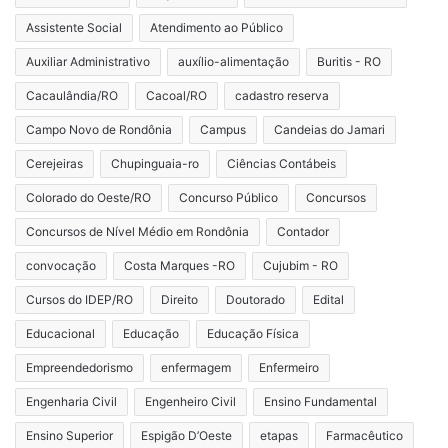
Assistente Social
Atendimento ao Público
Auxiliar Administrativo
auxílio-alimentação
Buritis - RO
Cacaulândia/RO
Cacoal/RO
cadastro reserva
Campo Novo de Rondônia
Campus
Candeias do Jamari
Cerejeiras
Chupinguaia-ro
Ciências Contábeis
Colorado do Oeste/RO
Concurso Público
Concursos
Concursos de Nível Médio em Rondônia
Contador
convocação
Costa Marques -RO
Cujubim - RO
Cursos do IDEP/RO
Direito
Doutorado
Edital
Educacional
Educação
Educação Física
Empreendedorismo
enfermagem
Enfermeiro
Engenharia Civil
Engenheiro Civil
Ensino Fundamental
Ensino Superior
Espigão D’Oeste
etapas
Farmacêutico