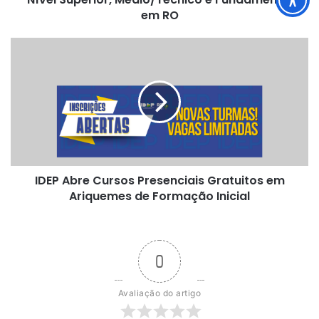
Fundamental
em RO
em
RO
IDEP
Abre
Cursos
Presenciais
Gratuitos
em
Ariquemes
de
Formação
IDEP Abre Cursos Presenciais Gratuitos em
Inicial
Ariquemes de Formação Inicial
0
Avaliação do artigo