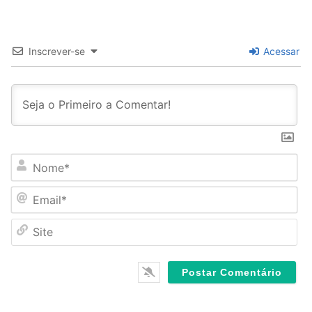
Inscrever-se
Acessar
N
o
m
E
e
m
*
a
S
i
i
l
t
*
e