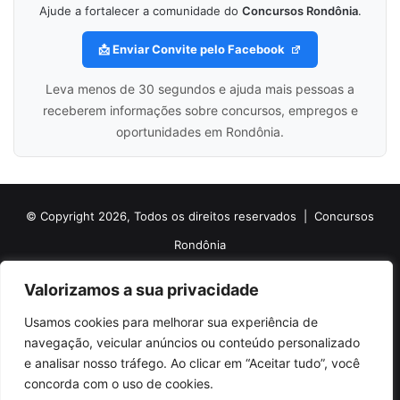
Ajude a fortalecer a comunidade do
Concursos Rondônia
.
📩 Enviar Convite pelo Facebook
Leva menos de 30 segundos e ajuda mais pessoas a
receberem informações sobre concursos, empregos e
oportunidades em Rondônia.
© Copyright 2026, Todos os direitos reservados |
Concursos
Rondônia
Politica de Cookies
Politica de Privacidade e Termos de Uso
Valorizamos a sua privacidade
Sobre o Concursos Rondônia
Newsletter
Usamos cookies para melhorar sua experiência de
Siga nossas redes sociais
Web Stories
Anuncie
Contato
navegação, veicular anúncios ou conteúdo personalizado
e analisar nosso tráfego. Ao clicar em “Aceitar tudo”, você
Facebook
X
Pinterest
Linkedin
YouTube
Instagram
Telegram
TikTok
concorda com o uso de cookies.