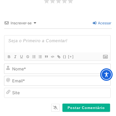
Inscrever-se
Acessar
{}
[+]
N
o
m
E
e
m
*
a
S
i
i
l
t
*
e