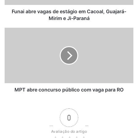
Mirim
e
Funai abre vagas de estágio em Cacoal, Guajará-
Ji-
Mirim e Ji-Paraná
Paraná
MPT
abre
concurso
público
com
vaga
para
RO
MPT abre concurso público com vaga para RO
0
Avaliação do artigo