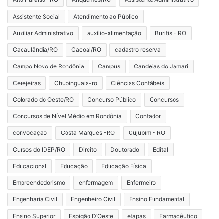
Assistente Social
Atendimento ao Público
Auxiliar Administrativo
auxílio-alimentação
Buritis - RO
Cacaulândia/RO
Cacoal/RO
cadastro reserva
Campo Novo de Rondônia
Campus
Candeias do Jamari
Cerejeiras
Chupinguaia-ro
Ciências Contábeis
Colorado do Oeste/RO
Concurso Público
Concursos
Concursos de Nível Médio em Rondônia
Contador
convocação
Costa Marques -RO
Cujubim - RO
Cursos do IDEP/RO
Direito
Doutorado
Edital
Educacional
Educação
Educação Física
Empreendedorismo
enfermagem
Enfermeiro
Engenharia Civil
Engenheiro Civil
Ensino Fundamental
Ensino Superior
Espigão D’Oeste
etapas
Farmacêutico