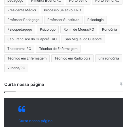
pedagogo
Pimenta Bueno/RO
Porto Velho
Porto Velho/RO
Presidente Médici
Processo Seletivo IFRO
Professor Pedagogo
Professor Substituto
Psicologia
Psicopedagogo
Psicólogo
Rolim de Moura/RO
Rondônia
São Francisco do Guaporé -RO
São Miguel do Guaporé
Theobroma RO
Técnico de Enfermagem
Técnico em Enfermagem
Técnico em Radiologia
unir rondônia
Vilhena/RO
Curta nossa página
Curta nossa página