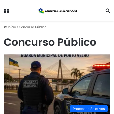
Menu
Pr
Início
/
Concurso Público
Concurso Público
Processos Seletivos