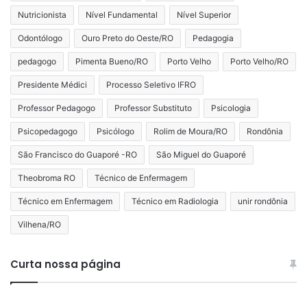
Nutricionista
Nível Fundamental
Nível Superior
Odontólogo
Ouro Preto do Oeste/RO
Pedagogia
pedagogo
Pimenta Bueno/RO
Porto Velho
Porto Velho/RO
Presidente Médici
Processo Seletivo IFRO
Professor Pedagogo
Professor Substituto
Psicologia
Psicopedagogo
Psicólogo
Rolim de Moura/RO
Rondônia
São Francisco do Guaporé -RO
São Miguel do Guaporé
Theobroma RO
Técnico de Enfermagem
Técnico em Enfermagem
Técnico em Radiologia
unir rondônia
Vilhena/RO
Curta nossa página