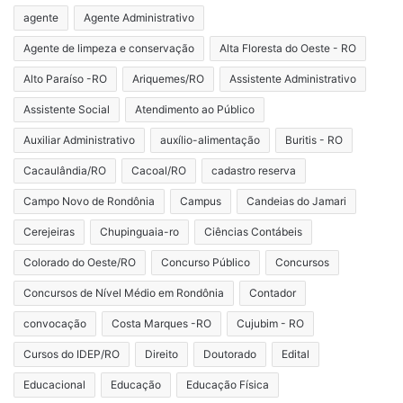
agente
Agente Administrativo
Agente de limpeza e conservação
Alta Floresta do Oeste - RO
Alto Paraíso -RO
Ariquemes/RO
Assistente Administrativo
Assistente Social
Atendimento ao Público
Auxiliar Administrativo
auxílio-alimentação
Buritis - RO
Cacaulândia/RO
Cacoal/RO
cadastro reserva
Campo Novo de Rondônia
Campus
Candeias do Jamari
Cerejeiras
Chupinguaia-ro
Ciências Contábeis
Colorado do Oeste/RO
Concurso Público
Concursos
Concursos de Nível Médio em Rondônia
Contador
convocação
Costa Marques -RO
Cujubim - RO
Cursos do IDEP/RO
Direito
Doutorado
Edital
Educacional
Educação
Educação Física