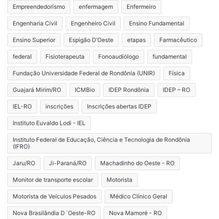
Empreendedorismo
enfermagem
Enfermeiro
Engenharia Civil
Engenheiro Civil
Ensino Fundamental
Ensino Superior
Espigão D’Oeste
etapas
Farmacêutico
federal
Fisioterapeuta
Fonoaudiólogo
fundamental
Fundação Universidade Federal de Rondônia (UNIR)
Física
Guajará Mirim/RO
ICMBio
IDEP Rondônia
IDEP – RO
IEL-RO
inscrições
Inscrições abertas IDEP
Instituto Euvaldo Lodi - IEL
Instituto Federal de Educação, Ciência e Tecnologia de Rondônia
(IFRO)
Jaru/RO
Ji-Paraná/RO
Machadinho do Oeste - RO
Monitor de transporte escolar
Motorista
Motorista de Veículos Pesados
Médico Clínico Geral
Nova Brasilândia D´Oeste-RO
Nova Mamoré - RO