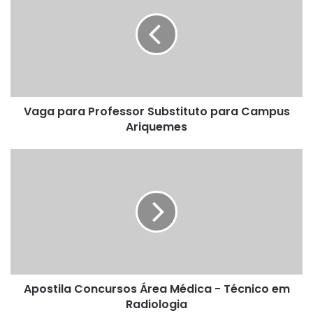
Professor
Substituto
para
Campus
Ariquemes
Vaga para Professor Substituto para Campus
Ariquemes
Apostila
Concursos
Área
Médica
-
Técnico
em
Radiologia
Apostila Concursos Área Médica - Técnico em
Radiologia