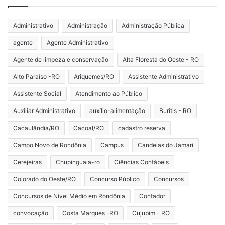
Administrativo
Administração
Administração Pública
agente
Agente Administrativo
Agente de limpeza e conservação
Alta Floresta do Oeste - RO
Alto Paraíso -RO
Ariquemes/RO
Assistente Administrativo
Assistente Social
Atendimento ao Público
Auxiliar Administrativo
auxílio-alimentação
Buritis - RO
Cacaulândia/RO
Cacoal/RO
cadastro reserva
Campo Novo de Rondônia
Campus
Candeias do Jamari
Cerejeiras
Chupinguaia-ro
Ciências Contábeis
Colorado do Oeste/RO
Concurso Público
Concursos
Concursos de Nível Médio em Rondônia
Contador
convocação
Costa Marques -RO
Cujubim - RO