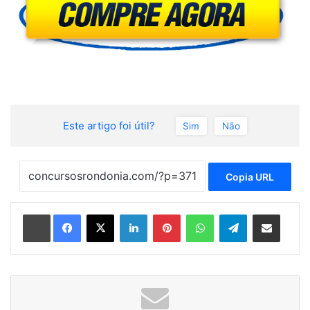
Este artigo foi útil?
Sim
Não
Copia URL
Linkedin
Pinterest
WhatsApp
Telegram
Compartilhar via e-mail