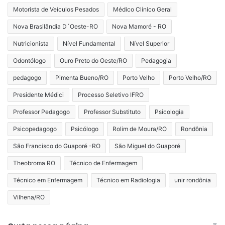
Motorista de Veículos Pesados
Médico Clínico Geral
Nova Brasilândia D´Oeste-RO
Nova Mamoré - RO
Nutricionista
Nível Fundamental
Nível Superior
Odontólogo
Ouro Preto do Oeste/RO
Pedagogia
pedagogo
Pimenta Bueno/RO
Porto Velho
Porto Velho/RO
Presidente Médici
Processo Seletivo IFRO
Professor Pedagogo
Professor Substituto
Psicologia
Psicopedagogo
Psicólogo
Rolim de Moura/RO
Rondônia
São Francisco do Guaporé -RO
São Miguel do Guaporé
Theobroma RO
Técnico de Enfermagem
Técnico em Enfermagem
Técnico em Radiologia
unir rondônia
Vilhena/RO