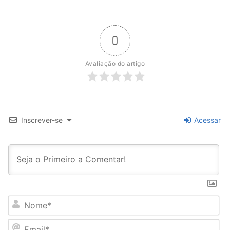
0
Avaliação do artigo
Inscrever-se
Acessar
N
o
m
E
e