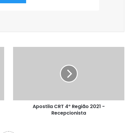
Apostila
CRT
4º
Região
2021
-
Recepcionista
Apostila CRT 4º Região 2021 -
Recepcionista