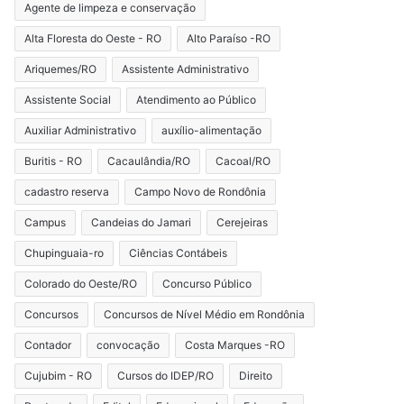
Agente de limpeza e conservação
Alta Floresta do Oeste - RO
Alto Paraíso -RO
Ariquemes/RO
Assistente Administrativo
Assistente Social
Atendimento ao Público
Auxiliar Administrativo
auxílio-alimentação
Buritis - RO
Cacaulândia/RO
Cacoal/RO
cadastro reserva
Campo Novo de Rondônia
Campus
Candeias do Jamari
Cerejeiras
Chupinguaia-ro
Ciências Contábeis
Colorado do Oeste/RO
Concurso Público
Concursos
Concursos de Nível Médio em Rondônia
Contador
convocação
Costa Marques -RO
Cujubim - RO
Cursos do IDEP/RO
Direito