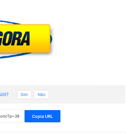
útil?
Sim
Não
Copia URL