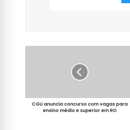
CGU
anuncia
concurso
com
vagas
para
ensino
médio
e
CGU anuncia concurso com vagas para
superior
em
ensino médio e superior em RO
RO