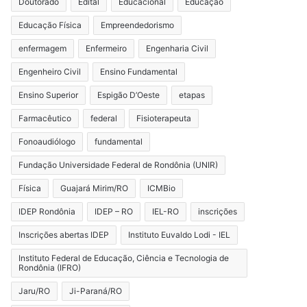
Doutorado
Edital
Educacional
Educação
Educação Física
Empreendedorismo
enfermagem
Enfermeiro
Engenharia Civil
Engenheiro Civil
Ensino Fundamental
Ensino Superior
Espigão D’Oeste
etapas
Farmacêutico
federal
Fisioterapeuta
Fonoaudiólogo
fundamental
Fundação Universidade Federal de Rondônia (UNIR)
Física
Guajará Mirim/RO
ICMBio
IDEP Rondônia
IDEP – RO
IEL-RO
inscrições
Inscrições abertas IDEP
Instituto Euvaldo Lodi - IEL
Instituto Federal de Educação, Ciência e Tecnologia de
Rondônia (IFRO)
Jaru/RO
Ji-Paraná/RO