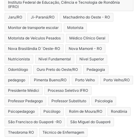
Instituto Federal de Educação, Ciência e Tecnologia de Rondônia
(IFRO)
Jaru/RO
Ji-Paraná/RO
Machadinho do Oeste - RO
Monitor de transporte escolar
Motorista
Motorista de Veículos Pesados
Médico Clínico Geral
Nova Brasilândia D´Oeste-RO
Nova Mamoré - RO
Nutricionista
Nível Fundamental
Nível Superior
Odontólogo
Ouro Preto do Oeste/RO
Pedagogia
pedagogo
Pimenta Bueno/RO
Porto Velho
Porto Velho/RO
Presidente Médici
Processo Seletivo IFRO
Professor Pedagogo
Professor Substituto
Psicologia
Psicopedagogo
Psicólogo
Rolim de Moura/RO
Rondônia
São Francisco do Guaporé -RO
São Miguel do Guaporé
Theobroma RO
Técnico de Enfermagem