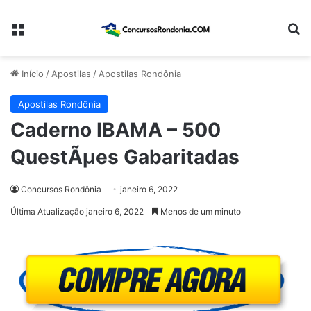
Menu
Pr
Início
/
Apostilas
/
Apostilas Rondônia
Apostilas Rondônia
Caderno IBAMA – 500
QuestÃµes Gabaritadas
Concursos Rondônia
janeiro 6, 2022
Última Atualização janeiro 6, 2022
Menos de um minuto