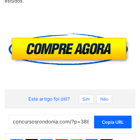
estudos.
Este artigo foi útil?
Sim
Não
Copia URL
Linkedin
Pinterest
WhatsApp
Telegram
Compartilhar via e-mail