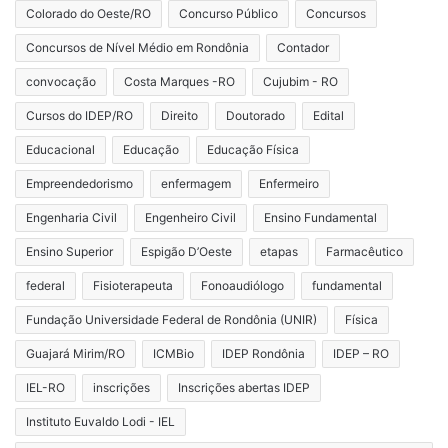
Colorado do Oeste/RO
Concurso Público
Concursos
Concursos de Nível Médio em Rondônia
Contador
convocação
Costa Marques -RO
Cujubim - RO
Cursos do IDEP/RO
Direito
Doutorado
Edital
Educacional
Educação
Educação Física
Empreendedorismo
enfermagem
Enfermeiro
Engenharia Civil
Engenheiro Civil
Ensino Fundamental
Ensino Superior
Espigão D’Oeste
etapas
Farmacêutico
federal
Fisioterapeuta
Fonoaudiólogo
fundamental
Fundação Universidade Federal de Rondônia (UNIR)
Física
Guajará Mirim/RO
ICMBio
IDEP Rondônia
IDEP – RO
IEL-RO
inscrições
Inscrições abertas IDEP
Instituto Euvaldo Lodi - IEL