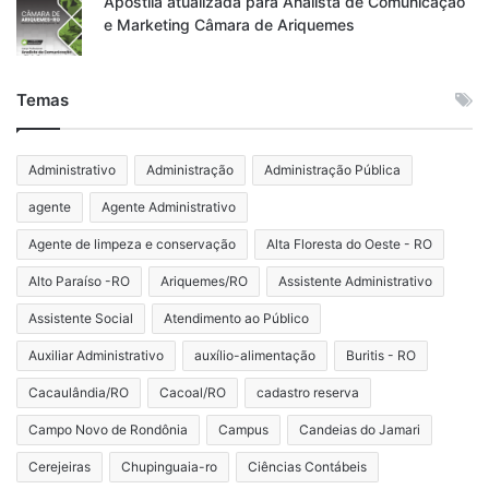
Apostila atualizada para Analista de Comunicação
e Marketing Câmara de Ariquemes
Temas
Administrativo
Administração
Administração Pública
agente
Agente Administrativo
Agente de limpeza e conservação
Alta Floresta do Oeste - RO
Alto Paraíso -RO
Ariquemes/RO
Assistente Administrativo
Assistente Social
Atendimento ao Público
Auxiliar Administrativo
auxílio-alimentação
Buritis - RO
Cacaulândia/RO
Cacoal/RO
cadastro reserva
Campo Novo de Rondônia
Campus
Candeias do Jamari
Cerejeiras
Chupinguaia-ro
Ciências Contábeis