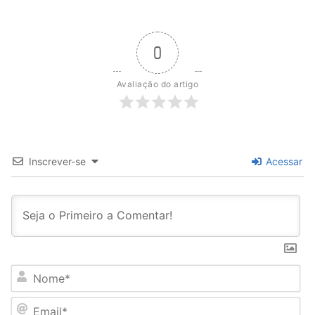
Rondônia
0
Avaliação do artigo
Inscrever-se
Acessar
N
o
m
E
e
m
*