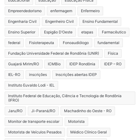
Educacional
Educação
Educação Física
Empreendedorismo
enfermagem
Enfermeiro
Engenharia Civil
Engenheiro Civil
Ensino Fundamental
Ensino Superior
Espigão D’Oeste
etapas
Farmacêutico
federal
Fisioterapeuta
Fonoaudiólogo
fundamental
Fundação Universidade Federal de Rondônia (UNIR)
Física
Guajará Mirim/RO
ICMBio
IDEP Rondônia
IDEP – RO
IEL-RO
inscrições
Inscrições abertas IDEP
Instituto Euvaldo Lodi - IEL
Instituto Federal de Educação, Ciência e Tecnologia de Rondônia
(IFRO)
Jaru/RO
Ji-Paraná/RO
Machadinho do Oeste - RO
Monitor de transporte escolar
Motorista
Motorista de Veículos Pesados
Médico Clínico Geral