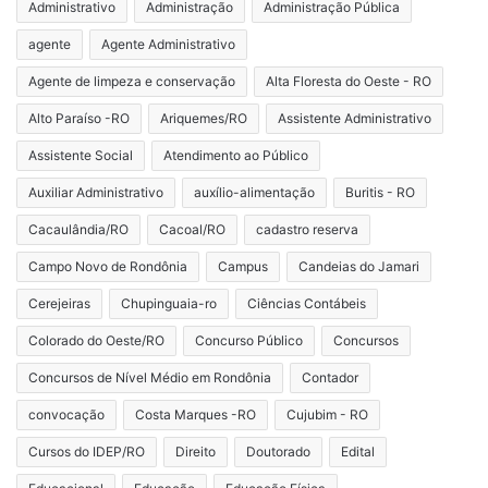
Administrativo
Administração
Administração Pública
agente
Agente Administrativo
Agente de limpeza e conservação
Alta Floresta do Oeste - RO
Alto Paraíso -RO
Ariquemes/RO
Assistente Administrativo
Assistente Social
Atendimento ao Público
Auxiliar Administrativo
auxílio-alimentação
Buritis - RO
Cacaulândia/RO
Cacoal/RO
cadastro reserva
Campo Novo de Rondônia
Campus
Candeias do Jamari
Cerejeiras
Chupinguaia-ro
Ciências Contábeis
Colorado do Oeste/RO
Concurso Público
Concursos
Concursos de Nível Médio em Rondônia
Contador
convocação
Costa Marques -RO
Cujubim - RO
Cursos do IDEP/RO
Direito
Doutorado
Edital