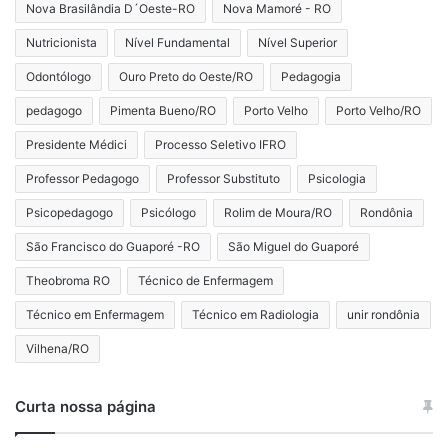
Nova Brasilândia D´Oeste-RO
Nova Mamoré - RO
Nutricionista
Nível Fundamental
Nível Superior
Odontólogo
Ouro Preto do Oeste/RO
Pedagogia
pedagogo
Pimenta Bueno/RO
Porto Velho
Porto Velho/RO
Presidente Médici
Processo Seletivo IFRO
Professor Pedagogo
Professor Substituto
Psicologia
Psicopedagogo
Psicólogo
Rolim de Moura/RO
Rondônia
São Francisco do Guaporé -RO
São Miguel do Guaporé
Theobroma RO
Técnico de Enfermagem
Técnico em Enfermagem
Técnico em Radiologia
unir rondônia
Vilhena/RO
Curta nossa página