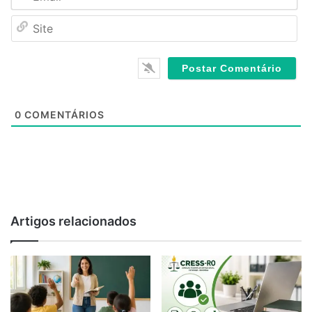
a
S
i
i
l
t
*
e
0
COMENTÁRIOS
Artigos relacionados