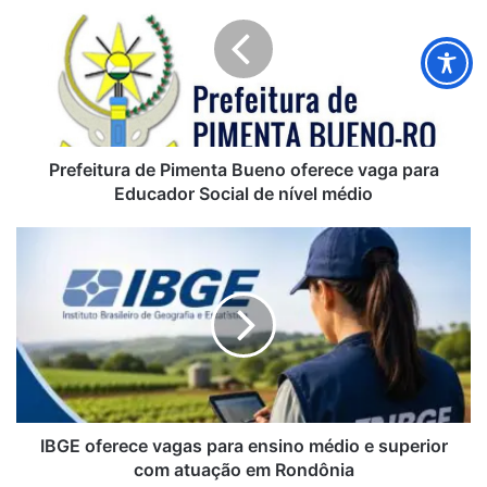
Pimenta
Bueno
oferece
vaga
para
Educador
Social
de
Prefeitura de Pimenta Bueno oferece vaga para
nível
Educador Social de nível médio
médio
IBGE
oferece
vagas
para
ensino
médio
e
superior
com
atuação
IBGE oferece vagas para ensino médio e superior
em
com atuação em Rondônia