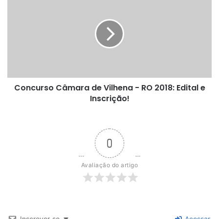
Câmara
de
Vilhena
-
RO
2018:
Edital
e
Concurso Câmara de Vilhena - RO 2018: Edital e
Inscrição!
Inscrição!
0
Avaliação do artigo
Inscrever-se
Acessar