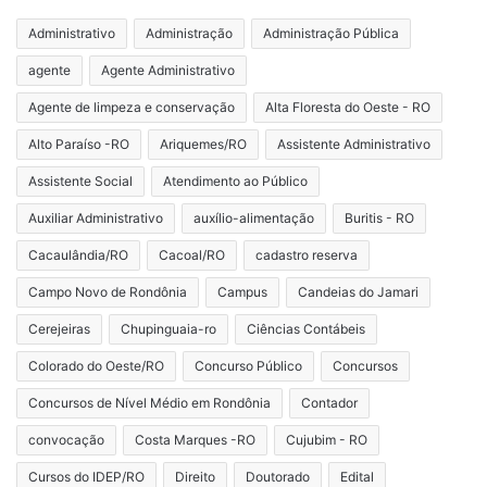
Administrativo
Administração
Administração Pública
agente
Agente Administrativo
Agente de limpeza e conservação
Alta Floresta do Oeste - RO
Alto Paraíso -RO
Ariquemes/RO
Assistente Administrativo
Assistente Social
Atendimento ao Público
Auxiliar Administrativo
auxílio-alimentação
Buritis - RO
Cacaulândia/RO
Cacoal/RO
cadastro reserva
Campo Novo de Rondônia
Campus
Candeias do Jamari
Cerejeiras
Chupinguaia-ro
Ciências Contábeis
Colorado do Oeste/RO
Concurso Público
Concursos
Concursos de Nível Médio em Rondônia
Contador
convocação
Costa Marques -RO
Cujubim - RO
Cursos do IDEP/RO
Direito
Doutorado
Edital