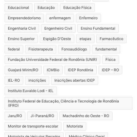
Educacional
Educação
Educação Física
Empreendedorismo
enfermagem
Enfermeiro
Engenharia Civil
Engenheiro Civil
Ensino Fundamental
Ensino Superior
Espigão D’Oeste
etapas
Farmacêutico
federal
Fisioterapeuta
Fonoaudiólogo
fundamental
Fundação Universidade Federal de Rondônia (UNIR)
Física
Guajará Mirim/RO
ICMBio
IDEP Rondônia
IDEP – RO
IEL-RO
inscrições
Inscrições abertas IDEP
Instituto Euvaldo Lodi - IEL
Instituto Federal de Educação, Ciência e Tecnologia de Rondônia
(IFRO)
Jaru/RO
Ji-Paraná/RO
Machadinho do Oeste - RO
Monitor de transporte escolar
Motorista
Motorista de Veículos Pesados
Médico Clínico Geral