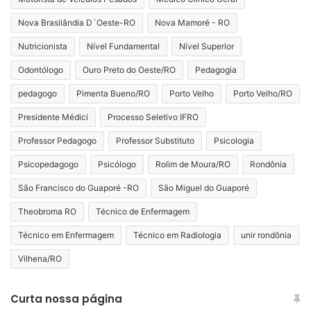
Nova Brasilândia D´Oeste-RO
Nova Mamoré - RO
Nutricionista
Nível Fundamental
Nível Superior
Odontólogo
Ouro Preto do Oeste/RO
Pedagogia
pedagogo
Pimenta Bueno/RO
Porto Velho
Porto Velho/RO
Presidente Médici
Processo Seletivo IFRO
Professor Pedagogo
Professor Substituto
Psicologia
Psicopedagogo
Psicólogo
Rolim de Moura/RO
Rondônia
São Francisco do Guaporé -RO
São Miguel do Guaporé
Theobroma RO
Técnico de Enfermagem
Técnico em Enfermagem
Técnico em Radiologia
unir rondônia
Vilhena/RO
Curta nossa página