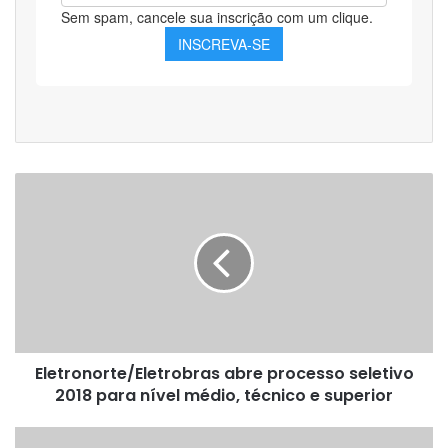
Eletronorte/Eletrobras
abre
processo
seletivo
2018
para
nível
médio,
técnico
Eletronorte/Eletrobras abre processo seletivo
e
superior
2018 para nível médio, técnico e superior
Concurso