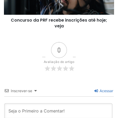
hoje;
veja
Concurso da PRF recebe inscrições até hoje;
veja
0
Avaliação do artigo
Inscrever-se
Acessar