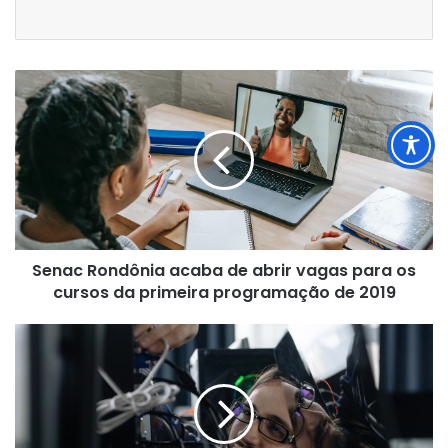
Senac
Rondônia
acaba
de
abrir
vagas
para
os
cursos
Senac Rondônia acaba de abrir vagas para os
da
primeira
cursos da primeira programação de 2019
programação
de
Concurso
2019
da
PRF
recebe
inscrições
até