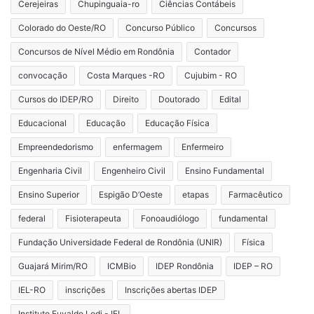
Cerejeiras
Chupinguaia-ro
Ciências Contábeis
Colorado do Oeste/RO
Concurso Público
Concursos
Concursos de Nível Médio em Rondônia
Contador
convocação
Costa Marques -RO
Cujubim - RO
Cursos do IDEP/RO
Direito
Doutorado
Edital
Educacional
Educação
Educação Física
Empreendedorismo
enfermagem
Enfermeiro
Engenharia Civil
Engenheiro Civil
Ensino Fundamental
Ensino Superior
Espigão D’Oeste
etapas
Farmacêutico
federal
Fisioterapeuta
Fonoaudiólogo
fundamental
Fundação Universidade Federal de Rondônia (UNIR)
Física
Guajará Mirim/RO
ICMBio
IDEP Rondônia
IDEP – RO
IEL-RO
inscrições
Inscrições abertas IDEP
Instituto Euvaldo Lodi - IEL