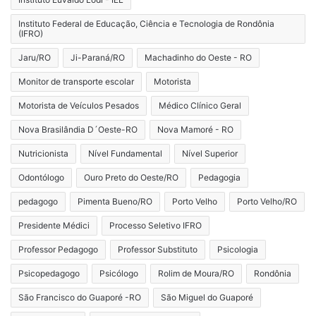
Instituto Federal de Educação, Ciência e Tecnologia de Rondônia
(IFRO)
Jaru/RO
Ji-Paraná/RO
Machadinho do Oeste - RO
Monitor de transporte escolar
Motorista
Motorista de Veículos Pesados
Médico Clínico Geral
Nova Brasilândia D´Oeste-RO
Nova Mamoré - RO
Nutricionista
Nível Fundamental
Nível Superior
Odontólogo
Ouro Preto do Oeste/RO
Pedagogia
pedagogo
Pimenta Bueno/RO
Porto Velho
Porto Velho/RO
Presidente Médici
Processo Seletivo IFRO
Professor Pedagogo
Professor Substituto
Psicologia
Psicopedagogo
Psicólogo
Rolim de Moura/RO
Rondônia
São Francisco do Guaporé -RO
São Miguel do Guaporé