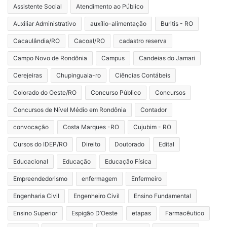
Assistente Social
Atendimento ao Público
Auxiliar Administrativo
auxílio-alimentação
Buritis - RO
Cacaulândia/RO
Cacoal/RO
cadastro reserva
Campo Novo de Rondônia
Campus
Candeias do Jamari
Cerejeiras
Chupinguaia-ro
Ciências Contábeis
Colorado do Oeste/RO
Concurso Público
Concursos
Concursos de Nível Médio em Rondônia
Contador
convocação
Costa Marques -RO
Cujubim - RO
Cursos do IDEP/RO
Direito
Doutorado
Edital
Educacional
Educação
Educação Física
Empreendedorismo
enfermagem
Enfermeiro
Engenharia Civil
Engenheiro Civil
Ensino Fundamental
Ensino Superior
Espigão D’Oeste
etapas
Farmacêutico