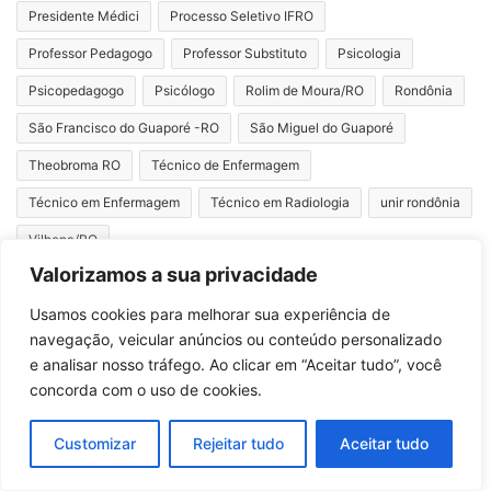
Presidente Médici
Processo Seletivo IFRO
Professor Pedagogo
Professor Substituto
Psicologia
Psicopedagogo
Psicólogo
Rolim de Moura/RO
Rondônia
São Francisco do Guaporé -RO
São Miguel do Guaporé
Theobroma RO
Técnico de Enfermagem
Técnico em Enfermagem
Técnico em Radiologia
unir rondônia
Vilhena/RO
Valorizamos a sua privacidade
Curta nossa página
Usamos cookies para melhorar sua experiência de
navegação, veicular anúncios ou conteúdo personalizado
e analisar nosso tráfego. Ao clicar em “Aceitar tudo”, você
concorda com o uso de cookies.
👥 Convide seus amigos!
Customizar
Rejeitar tudo
Aceitar tudo
Ajude a fortalecer a comunidade do
Concursos Rondônia
.