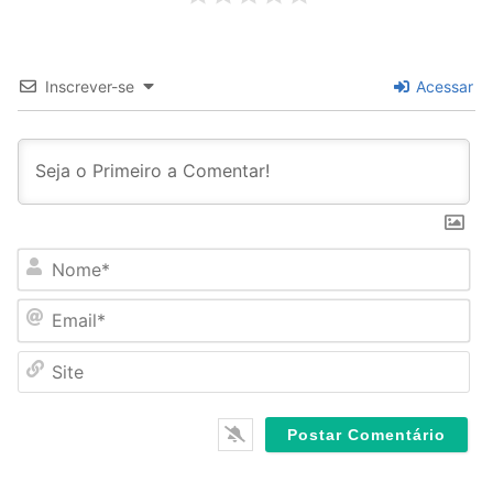
Inscrever-se
Acessar
N
o
m
E
e
m
*
a
S
i
i
l
t
*
e