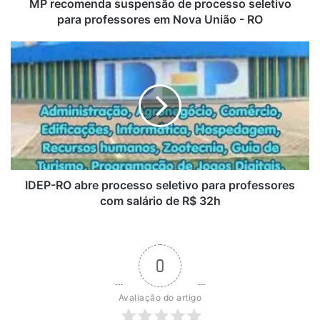
Nova
MP recomenda suspensão de processo seletivo
União
para professores em Nova União - RO
-
RO
IDEP-
RO
abre
processo
seletivo
para
professores
com
salário
de
IDEP-RO abre processo seletivo para professores
R$
com salário de R$ 32h
32h
0
Avaliação do artigo