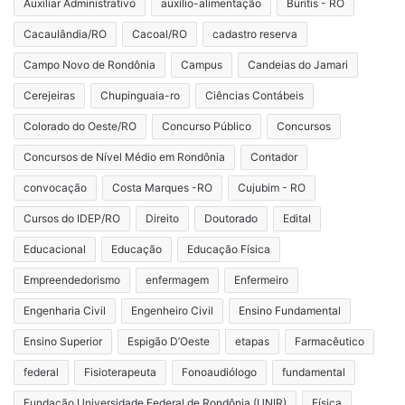
Auxiliar Administrativo
auxílio-alimentação
Buritis - RO
Cacaulândia/RO
Cacoal/RO
cadastro reserva
Campo Novo de Rondônia
Campus
Candeias do Jamari
Cerejeiras
Chupinguaia-ro
Ciências Contábeis
Colorado do Oeste/RO
Concurso Público
Concursos
Concursos de Nível Médio em Rondônia
Contador
convocação
Costa Marques -RO
Cujubim - RO
Cursos do IDEP/RO
Direito
Doutorado
Edital
Educacional
Educação
Educação Física
Empreendedorismo
enfermagem
Enfermeiro
Engenharia Civil
Engenheiro Civil
Ensino Fundamental
Ensino Superior
Espigão D’Oeste
etapas
Farmacêutico
federal
Fisioterapeuta
Fonoaudiólogo
fundamental
Fundação Universidade Federal de Rondônia (UNIR)
Física