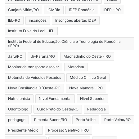
Guajará Mirim/RO
ICMBio
IDEP Rondônia
IDEP – RO
IEL-RO
inscrições
Inscrições abertas IDEP
Instituto Euvaldo Lodi - IEL
Instituto Federal de Educação, Ciência e Tecnologia de Rondônia
(IFRO)
Jaru/RO
Ji-Paraná/RO
Machadinho do Oeste - RO
Monitor de transporte escolar
Motorista
Motorista de Veículos Pesados
Médico Clínico Geral
Nova Brasilândia D´Oeste-RO
Nova Mamoré - RO
Nutricionista
Nível Fundamental
Nível Superior
Odontólogo
Ouro Preto do Oeste/RO
Pedagogia
pedagogo
Pimenta Bueno/RO
Porto Velho
Porto Velho/RO
Presidente Médici
Processo Seletivo IFRO