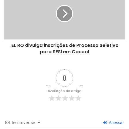
divulga
inscrições
de
Processo
Seletivo
para
SESI
IEL RO divulga inscrições de Processo Seletivo
em
Cacoal
para SESI em Cacoal
0
Avaliação do artigo
Inscrever-se
Acessar