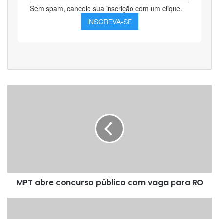
MPT
abre
concurso
público
com
vaga
para
RO
MPT abre concurso público com vaga para RO
IEL
RO