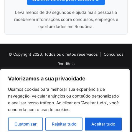
Leva menos de 30 segundos e ajuda mais pessoas a
receberem informações sobre concursos, empregos e
oportunidades em Rondônia.
© Copyright 2026, Todos os direitos reservados |
Concursos
Rondônia
Politica de Cookies
Politica de Privacidade e Termos de Uso
Valorizamos a sua privacidade
Sobre o Concursos Rondônia
Newsletter
Usamos cookies para melhorar sua experiência de
Siga nossas redes sociais
Web Stories
Anuncie
Contato
navegação, veicular anúncios ou conteúdo personalizado
e analisar nosso tráfego. Ao clicar em “Aceitar tudo”, você
Facebook
X
Pinterest
Linkedin
YouTube
Instagram
Telegram
TikTok
concorda com o uso de cookies.
WhatsApp
Customizar
Rejeitar tudo
Aceitar tudo