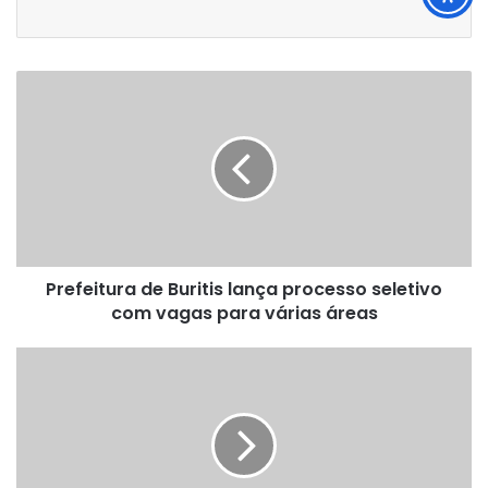
Prefeitura
de
Buritis
lança
processo
seletivo
com
vagas
para
Prefeitura de Buritis lança processo seletivo
várias
áreas
com vagas para várias áreas
SESAU
anuncia
abertura
de
processo
seletivo