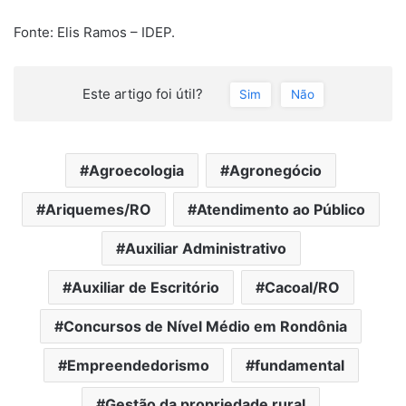
Fonte: Elis Ramos – IDEP.
Este artigo foi útil?
Sim
Não
Agroecologia
Agronegócio
Ariquemes/RO
Atendimento ao Público
Auxiliar Administrativo
Auxiliar de Escritório
Cacoal/RO
Concursos de Nível Médio em Rondônia
Empreendedorismo
fundamental
Gestão da propriedade rural