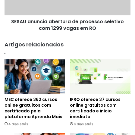
com
1299
vagas
SESAU anuncia abertura de processo seletivo
em
RO
com 1299 vagas em RO
Artigos relacionados
MEC oferece 362 cursos
IFRO oferece 37 cursos
online gratuitos com
online gratuitos com
certificado pela
certificado e início
plataforma Aprenda Mais
imediato
4 dias atrás
6 dias atrás