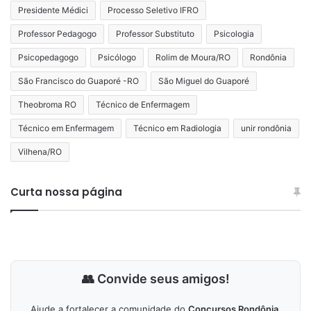
Presidente Médici
Processo Seletivo IFRO
Professor Pedagogo
Professor Substituto
Psicologia
Psicopedagogo
Psicólogo
Rolim de Moura/RO
Rondônia
São Francisco do Guaporé -RO
São Miguel do Guaporé
Theobroma RO
Técnico de Enfermagem
Técnico em Enfermagem
Técnico em Radiologia
unir rondônia
Vilhena/RO
Curta nossa página
👥 Convide seus amigos!
Ajude a fortalecer a comunidade do
Concursos Rondônia
.