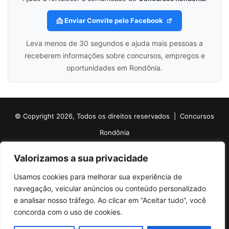
📩 Enviar Convite pelo Facebook
Leva menos de 30 segundos e ajuda mais pessoas a
receberem informações sobre concursos, empregos e
oportunidades em Rondônia.
© Copyright 2026, Todos os direitos reservados |
Concursos
Rondônia
Politica de Cookies
Politica de Privacidade e Termos de Uso
Valorizamos a sua privacidade
Sobre o Concursos Rondônia
Newsletter
Usamos cookies para melhorar sua experiência de
Siga nossas redes sociais
Web Stories
Anuncie
Contato
navegação, veicular anúncios ou conteúdo personalizado
e analisar nosso tráfego. Ao clicar em “Aceitar tudo”, você
Facebook
X
Pinterest
Linkedin
YouTube
Instagram
Telegram
TikTok
concorda com o uso de cookies.