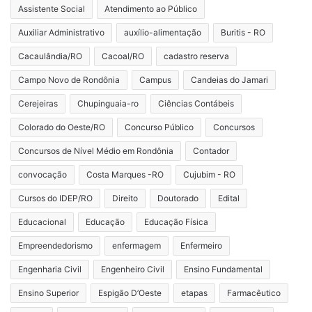
Assistente Social
Atendimento ao Público
Auxiliar Administrativo
auxílio-alimentação
Buritis - RO
Cacaulândia/RO
Cacoal/RO
cadastro reserva
Campo Novo de Rondônia
Campus
Candeias do Jamari
Cerejeiras
Chupinguaia-ro
Ciências Contábeis
Colorado do Oeste/RO
Concurso Público
Concursos
Concursos de Nível Médio em Rondônia
Contador
convocação
Costa Marques -RO
Cujubim - RO
Cursos do IDEP/RO
Direito
Doutorado
Edital
Educacional
Educação
Educação Física
Empreendedorismo
enfermagem
Enfermeiro
Engenharia Civil
Engenheiro Civil
Ensino Fundamental
Ensino Superior
Espigão D’Oeste
etapas
Farmacêutico