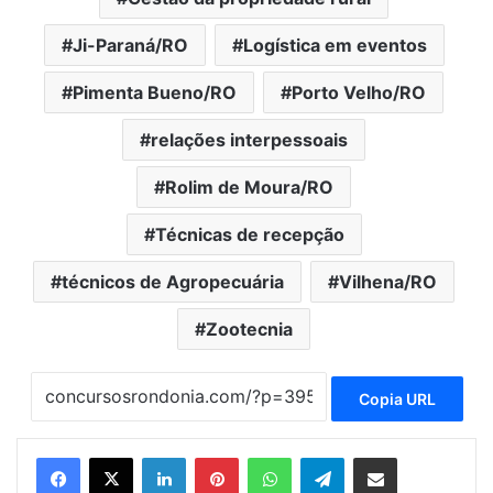
Ji-Paraná/RO
Logística em eventos
Pimenta Bueno/RO
Porto Velho/RO
relações interpessoais
Rolim de Moura/RO
Técnicas de recepção
técnicos de Agropecuária
Vilhena/RO
Zootecnia
Copia URL
Linkedin
Pinterest
WhatsApp
Telegram
Compartilhar via e-mail