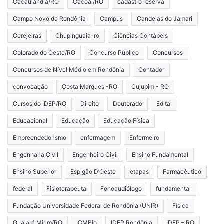
Cacaulândia/RO
Cacoal/RO
cadastro reserva
Campo Novo de Rondônia
Campus
Candeias do Jamari
Cerejeiras
Chupinguaia-ro
Ciências Contábeis
Colorado do Oeste/RO
Concurso Público
Concursos
Concursos de Nível Médio em Rondônia
Contador
convocação
Costa Marques -RO
Cujubim - RO
Cursos do IDEP/RO
Direito
Doutorado
Edital
Educacional
Educação
Educação Física
Empreendedorismo
enfermagem
Enfermeiro
Engenharia Civil
Engenheiro Civil
Ensino Fundamental
Ensino Superior
Espigão D’Oeste
etapas
Farmacêutico
federal
Fisioterapeuta
Fonoaudiólogo
fundamental
Fundação Universidade Federal de Rondônia (UNIR)
Física
Guajará Mirim/RO
ICMBio
IDEP Rondônia
IDEP – RO