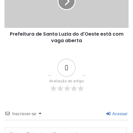
do
d'Oeste
está
com
vaga
Prefeitura de Santa Luzia do d'Oeste está com
aberta
vaga aberta
0
Avaliação do artigo
Inscrever-se
Acessar