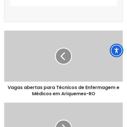
Vagas
abertas
para
Técnicos
de
Enfermagem
e
Médicos
em
Vagas abertas para Técnicos de Enfermagem e
Ariquemes-
RO
Médicos em Ariquemes-RO
Prefeitura
de
Santa
Luzia